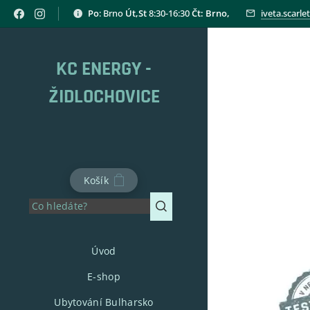
Po
: Brno
Út,St
8:30-16:30
Čt: Brno,
iveta.scarl
KC ENERGY -
ŽIDLOCHOVICE
Košík
Úvod
E-shop
Ubytování Bulharsko