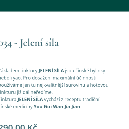
034 - Jelení síla
Základem tinktury
JELENÍ SÍLA
jsou čínské bylinky
neboli yao. Pro dosažení maximální účinnosti
používáme jen tu nejkvalitnější surovinu a hotovou
tinkturu již dál neředíme.
Tinktura
JELENÍ SÍLA
vychází z receptu tradiční
čínské medicíny
You Gui Wan Jia Jian
.
290,00
Kč