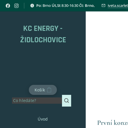
Po
: Brno
Út,St
8:30-16:30
Čt: Brno,
iveta.scarl
KC ENERGY -
ŽIDLOCHOVICE
Košík
Úvod
První konz