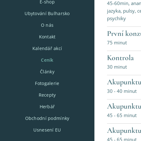
E-shop
45-60min, anam
jazyka, pulsy, 
Ubytování Bulharsko
psychiky
O nás
První konz
Kontakt
75 minut
Kalendář akcí
Kontrola
Ceník
30 minut
Články
Akupunktu
Fotogalerie
30 - 40 minut
Recepty
Akupunktu
Herbář
45 - 65 minut
Obchodní podmínky
Akupunktu
Usnesení EU
45 - 65 minut