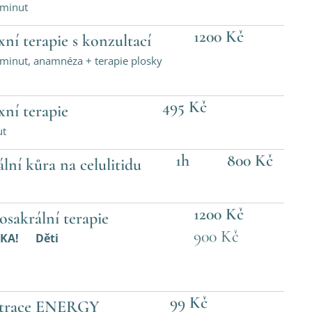
 minut
1200 Kč
xní terapie s konzultací
 minut, anamnéza + terapie plosky
495 Kč
xní terapie
ut
1h 800
Kč
ální kůra na celulitidu
1200 Kč
osakrální terapie
900 Kč
VINKA! Děti
99 Kč
strace ENERGY