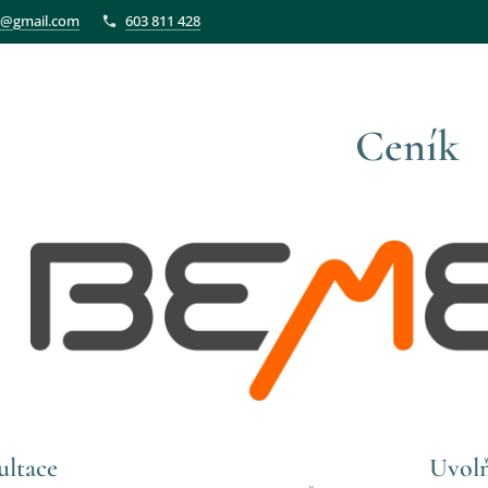
et@gmail.com
603 811 428
Ceník
ultace
Uvolň