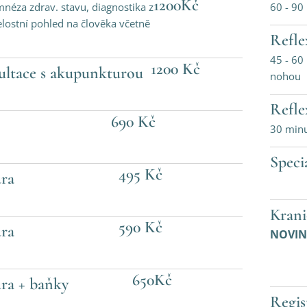
1200Kč
néza zdrav. stavu, diagnostika z
60 - 90
celostní pohled na člověka včetně
Refle
45 - 60
1200 Kč
ultace s akupunkturou
nohou
Refle
690 Kč
30 min
Speci
495 Kč
ra
Krani
590 Kč
ra
NO
650Kč
ra + baňky
Regi