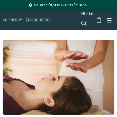
Po
: Brno
Út,St
8:30-16:30
Čt: Brno,
Hledat
KC ENERGY - ŽIDLOCHOVICE