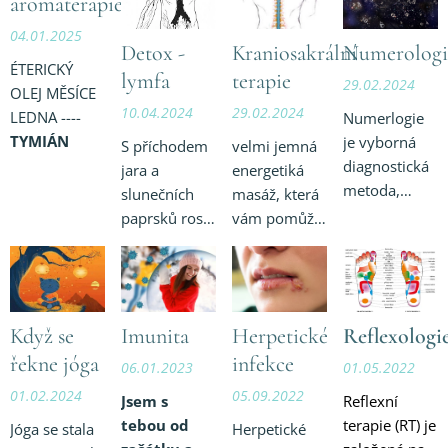
aromaterapie
04.01.2025
Detox -
Kraniosakrální
Numerologi
ÉTERICKÝ
lymfa
terapie
29.02.2024
OLEJ MĚSÍCE
10.04.2024
29.02.2024
LEDNA ----
Numerlogie
TYMIÁN
je vyborná
S příchodem
velmi jemná
diagnostická
jara a
energetiká
metoda,
slunečních
masáž, která
která vede k
paprsků roste
vám pomůže
sebepoznání
potřeba
se zbavit
a sebepřijetí.
úklidu, a to
stresu i
Čísla vyzařují
nejen doma
únavy,
speciální
Je to vhodná
fiyzických i
Když se
Imunita
Herpetické
Reflexologi
energii, která
doba na úklid
psychických
je našim
řekne jóga
infekce
těla a hlavy,
bloků,
06.01.2023
01.05.2022
enrgetickým
aby nás v té
podporuje
01.02.2024
05.09.2022
Jsem s
Reflexní
otiskem a
aktivní
přirozený
tebou od
terapie (RT) je
Jóga se stala
Herpetické
současně i
polovině
mechanismus