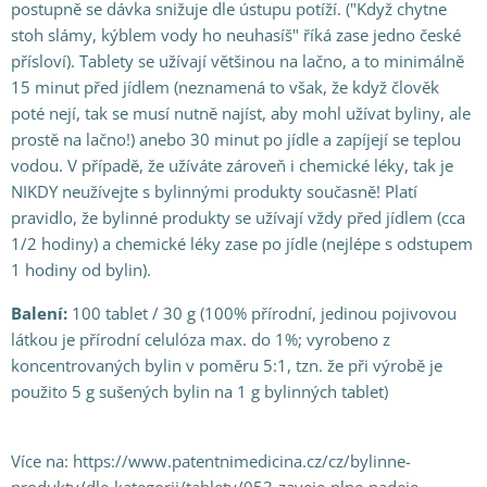
postupně se dávka snižuje dle ústupu potíží. ("Když chytne
stoh slámy, kýblem vody ho neuhasíš" říká zase jedno české
přísloví). Tablety se užívají většinou na lačno, a to minimálně
15 minut před jídlem (neznamená to však, že když člověk
poté nejí, tak se musí nutně najíst, aby mohl užívat byliny, ale
prostě na lačno!) anebo 30 minut po jídle a zapíjejí se teplou
vodou. V případě, že užíváte zároveň i chemické léky, tak je
NIKDY neužívejte s bylinnými produkty současně! Platí
pravidlo, že bylinné produkty se užívají vždy před jídlem (cca
1/2 hodiny) a chemické léky zase po jídle (nejlépe s odstupem
1 hodiny od bylin).
Balení:
100 tablet / 30 g (100% přírodní, jedinou pojivovou
látkou je přírodní celulóza max. do 1%; vyrobeno z
koncentrovaných bylin v poměru 5:1, tzn. že při výrobě je
použito 5 g sušených bylin na 1 g bylinných tablet)
Více na: https://www.patentnimedicina.cz/cz/bylinne-