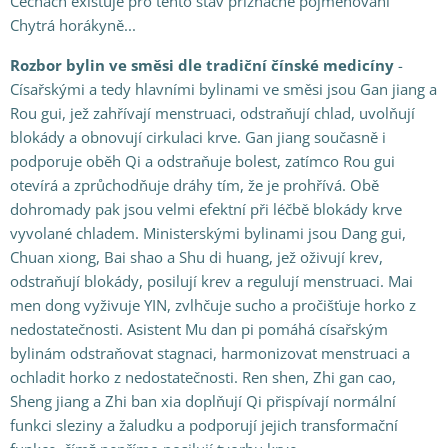
Čechách existuje pro tento stav příznačné pojmenování
Chytrá horákyně...
Rozbor bylin ve směsi dle tradiční čínské medicíny
-
Císařskými a tedy hlavními bylinami ve směsi jsou Gan jiang a
Rou gui, jež zahřívají menstruaci, odstraňují chlad, uvolňují
blokády a obnovují cirkulaci krve. Gan jiang současně i
podporuje oběh Qi a odstraňuje bolest, zatímco Rou gui
otevírá a zprůchodňuje dráhy tím, že je prohřívá. Obě
dohromady pak jsou velmi efektní při léčbě blokády krve
vyvolané chladem. Ministerskými bylinami jsou Dang gui,
Chuan xiong, Bai shao a Shu di huang, jež oživují krev,
odstraňují blokády, posilují krev a regulují menstruaci. Mai
men dong vyživuje YIN, zvlhčuje sucho a pročišťuje horko z
nedostatečnosti. Asistent Mu dan pi pomáhá císařským
bylinám odstraňovat stagnaci, harmonizovat menstruaci a
ochladit horko z nedostatečnosti. Ren shen, Zhi gan cao,
Sheng jiang a Zhi ban xia doplňují Qi přispívají normální
funkci sleziny a žaludku a podporují jejich transformační