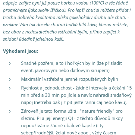
nápoje, zalijte nyní již pouze horkou vodou (100°C) a vše řádně
promíchejte (jakoukoliv lžičkou). Pro lepší chuť si můžete přidat i
trochu dobrého kvalitního mléka (jakéhokoliv druhu dle chuti) -
vznikne Vám tak docela chutná hořká bílá káva, kterou můžete,
bez obav z nedostatečného vstřebání bylin, přímo zapíjet k
snídani (ideálně jahelnou kaši
).
Výhodami jsou:
Snadné pozření, a to i hořkých bylin (lze přisladit
event. javorovým nebo datlovým sirupem)
Maximální vstřebání jemně rozpuštěných bylin
Rychlost a jednoduchost - žádné intervaly a čekání 15
min před a 30 min po jídle a navíc nahradí snídaňový
nápoj (netřeba pak již pít ještě ranní čaj nebo kávu).
Zároveň je tato forma užití i "nature friendly" pro
slezinu PI a její energii QI - z těchto důvodů nikdy
nepoužíváme žádné obalové kapsle (i ty
sebepřírodnější, želatinové apod., vždy časem