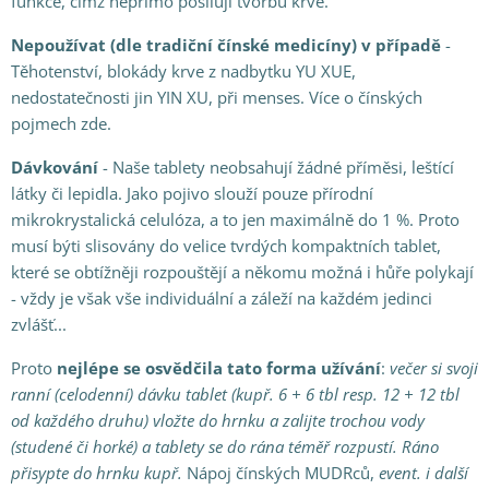
funkce, čímž nepřímo posilují tvorbu krve.
Nepoužívat (dle tradiční čínské medicíny) v případě
-
Těhotenství, blokády krve z nadbytku YU XUE,
nedostatečnosti jin YIN XU, při menses. Více o čínských
pojmech zde.
Dávkování
- Naše tablety neobsahují žádné příměsi, leštící
látky či lepidla. Jako pojivo slouží pouze přírodní
mikrokrystalická celulóza, a to jen maximálně do 1 %. Proto
musí býti slisovány do velice tvrdých kompaktních tablet,
které se obtížněji rozpouštějí a někomu možná i hůře polykají
- vždy je však vše individuální a záleží na každém jedinci
zvlášť...
Proto
nejlépe se osvědčila
tato forma
užívání
:
večer si svoji
ranní (celodenní) dávku tablet (kupř. 6 + 6 tbl resp. 12 + 12 tbl
od každého druhu) vložte do hrnku a zalijte trochou vody
(studené či horké) a tablety
se do rána téměř rozpustí. Ráno
přisypte do hrnku kupř.
Nápoj čínských MUDRců,
event. i další