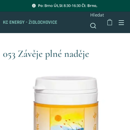
Po
: Brno
Út,St
8:30-16:30
Čt: Brno,
Hledat
KC ENERGY - ŽIDLOCHOVICE
053 Závěje plné naděje