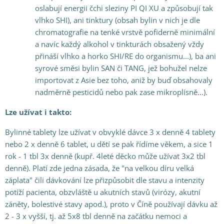
oslabují energii čchi sleziny PI QI XU a způsobují tak
vlhko SHI), ani tinktury (obsah bylin v nich je dle
chromatografie na tenké vrstvě pofiderně minimální
a navíc každý alkohol v tinkturách obsažený vždy
přináší vlhko a horko SHI/RE do organismu...), ba ani
syrové směsi bylin SAN či TANG, jež bohužel nelze
importovat z Asie bez toho, aniž by buď obsahovaly
nadměrně pesticidů nebo pak zase mikroplísně...).
Lze užívat i takto:
Bylinné tablety lze užívat v obvyklé dávce 3 x denně 4 tablety
nebo 2 x denně 6 tablet, u dětí se pak řídíme věkem, a sice 1
rok - 1 tbl 3x denně (kupř. 4leté děcko může užívat 3x2 tbl
denně). Platí zde jedna zásada, že "na velkou díru velká
záplata" čili dávkování lze přizpůsobit dle stavu a intenzity
potíží pacienta, obzvláště u akutních stavů (virózy, akutní
záněty, bolestivé stavy apod.), proto v Číně používají dávku až
2 - 3 x vyšší, tj. až 5x8 tbl denně na začátku nemoci a