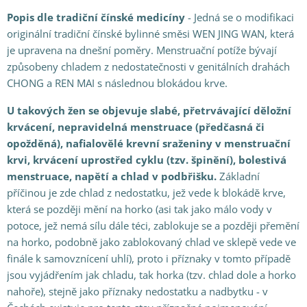
Popis dle tradiční čínské medicíny
- Jedná se o modifikaci
originální tradiční čínské bylinné směsi WEN JING WAN, která
je upravena na dnešní poměry. Menstruační potíže bývají
způsobeny chladem z nedostatečnosti v genitálních drahách
CHONG a REN MAI s následnou blokádou krve.
U takových žen se objevuje slabé, přetrvávající děložní
krvácení, nepravidelná menstruace (předčasná či
opožděná), nafialovělé krevní sraženiny v menstruační
krvi, krvácení uprostřed cyklu (tzv. špinění), bolestivá
menstruace, napětí a chlad v podbřišku.
Základní
příčinou je zde chlad z nedostatku, jež vede k blokádě krve,
která se později mění na horko (asi tak jako málo vody v
potoce, jež nemá sílu dále téci, zablokuje se a později přemění
na horko, podobně jako zablokovaný chlad ve sklepě vede ve
finále k samovznícení uhlí), proto i příznaky v tomto případě
jsou vyjádřením jak chladu, tak horka (tzv. chlad dole a horko
nahoře), stejně jako příznaky nedostatku a nadbytku - v