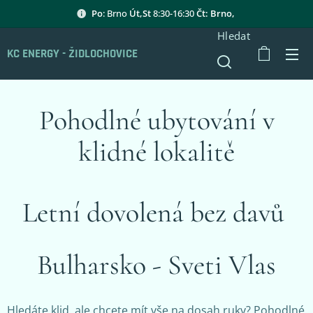
Po
: Brno
Út,St
8:30-16:30
Čt: Brno,
Hledat
KC ENERGY - ŽIDLOCHOVICE
Pohodlné ubytování v
klidné lokalitě
Letní dovolená bez davů
Bulharsko - Sveti Vlas
Hledáte klid, ale chcete mít vše na dosah ruky? Pohodlné