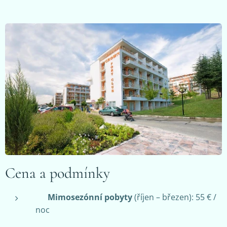
Cena a podmínky
❄️
Mimosezónní pobyty
(říjen – březen): 55 € /
noc