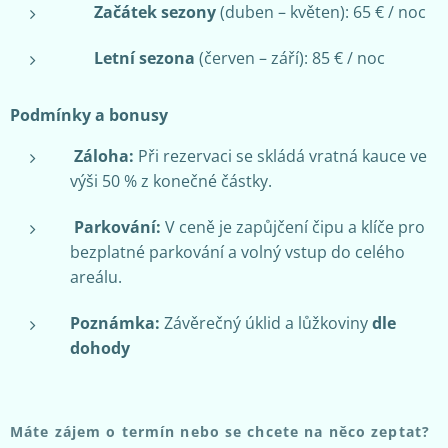
🌱
Začátek sezony
(duben – květen): 65 € / noc
☀️
Letní sezona
(červen – září): 85 € / noc
Podmínky a bonusy
Záloha:
Při rezervaci se skládá vratná kauce ve
výši 50 % z konečné částky.
Parkování:
V ceně je zapůjčení čipu a klíče pro
bezplatné parkování a volný vstup do celého
areálu.
Poznámka:
Závěrečný úklid a lůžkoviny
dle
dohody
Máte zájem o termín nebo se chcete na něco zeptat?