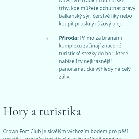
Navštivte tradiční bulharské
trhy, kde můžete ochutnat pravý
balkánský sýr, čerstvé fíky nebo
koupit proslulý růžový olej.
Příroda:
Přímo za branami
komplexu začínají značené
turistické stezky do hor, které
nabízejí ty nejkrásnější
panoramatické výhledy na celý
záliv.
Hory a turistika
Crown Fort Club je skvělým výchozím bodem pro pěší
turistiku, protože turistické stezky začínají hned za