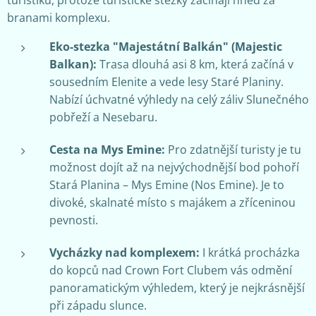
branami komplexu.
Eko-stezka "Majestátní Balkán" (Majestic
Balkan):
Trasa dlouhá asi 8 km, která začíná v
sousedním Elenite a vede lesy Staré Planiny.
Nabízí úchvatné výhledy na celý záliv Slunečného
pobřeží a Nesebaru.
Cesta na Mys Emine:
Pro zdatnější turisty je tu
možnost dojít až na nejvýchodnější bod pohoří
Stará Planina – Mys Emine (Nos Emine). Je to
divoké, skalnaté místo s majákem a zříceninou
pevnosti.
Vycházky nad komplexem:
I krátká procházka
do kopců nad Crown Fort Clubem vás odmění
panoramatickým výhledem, který je nejkrásnější
při západu slunce.