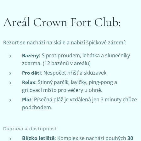
Areál Crown Fort Club:
Rezort se nachází na skále a nabízí špičkové zázemí:
:
S protiproudem, lehátka a slunečníky
Bazény
zdarma. (12 bazénů v areálu)
: Nespočet hřišť a skluzavek.
Pro děti
: Stinný parčík, lavičky, ping-pong a
Relax
grilovací místo pro večery u ohně.
: Písečná pláž je vzdálená jen 3 minuty chůze
Pláž
podchodem.
Doprava a dostupnost
Blízko letiště:
Komplex se nachází pouhých
30