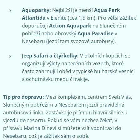
Aquaparky:
Nejbližší je menší
Aqua Park
Atlantida
v Elenite (cca 1,5 km). Pro větší zážitek
doporučuji
Action Aquapark
na Slunečném
pobřeží nebo obrovský
Aqua Paradise
v
Nesebaru (jezdí tam svozové autobusy).
Jeep Safari a čtyřkolky:
V okolních kopcích se
organizují výlety na terénních vozech, které
často zahrnují i oběd v typické bulharské vesnici
a ochutnávku medu či rakije.
Tip pro dopravu:
Mezi komplexem, centrem Sveti Vlas,
Slunečným pobřežím a Nesebarem jezdí pravidelná
autobusová linka. Zastávka je přímo u hlavní silnice u
vjezdu do resortu. Pokud se vám nechce čekat, v
přístavu Marina Dinevi si můžete vzít vodní taxi do
Nesebaru, což je zážitek sám o sobě.