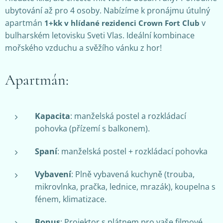
ubytování až pro 4 osoby. Nabízíme k pronájmu útulný
apartmán
v
1+kk
v hlídané rezidenci Crown Fort Club
bulharském letovisku Sveti Vlas. Ideální kombinace
mořského vzduchu a svěžího vánku z hor!
Apartmán:
Kapacita
: manželská postel a rozkládací
pohovka (přízemí s balkonem).
Spaní
: manželská postel + rozkládací pohovka
Vybavení
: Plně vybavená kuchyně (trouba,
mikrovlnka, pračka, lednice, mrazák), koupelna s
fénem, klimatizace.
Bonus
: Projektor s plátnem pro vaše filmové