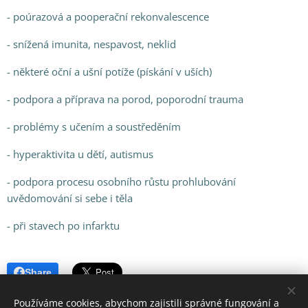
- poúrazová a pooperační rekonvalescence
- snížená imunita, nespavost, neklid
- některé oční a ušní potíže (pískání v uších)
- podpora a příprava na porod, poporodní trauma
- problémy s učením a soustředěním
- hyperaktivita u dětí, autismus
- podpora procesu osobního růstu prohlubování
uvědomování si sebe i těla
- při stavech po infarktu
Share
Používáme cookies, abychom zajistili správné fungování a