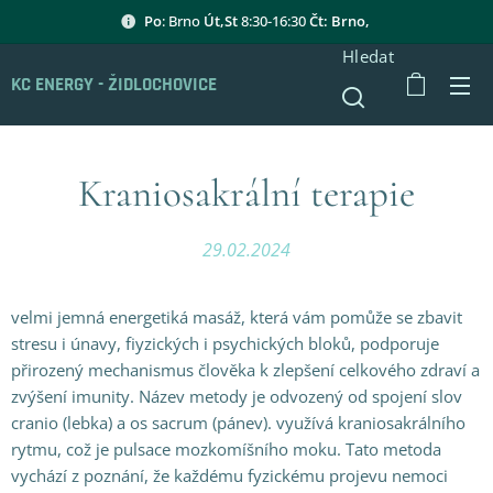
Po
: Brno
Út,St
8:30-16:30
Čt: Brno,
Hledat
KC ENERGY - ŽIDLOCHOVICE
Kraniosakrální terapie
29.02.2024
velmi jemná energetiká masáž, která vám pomůže se zbavit
stresu i únavy, fiyzických i psychických bloků, podporuje
přirozený mechanismus člověka k zlepšení celkového zdraví a
zvýšení imunity. Název metody je odvozený od spojení slov
cranio (lebka) a os sacrum (pánev). využívá kraniosakrálního
rytmu, což je pulsace mozkomíšního moku. Tato metoda
vychází z poznání, že každému fyzickému projevu nemoci