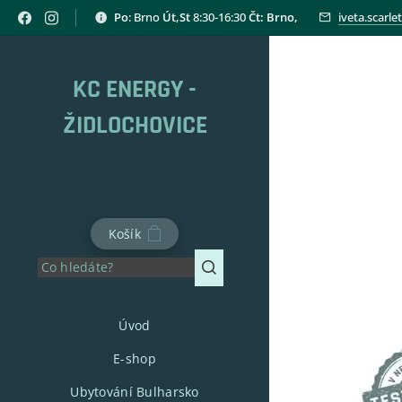
Po
: Brno
Út,St
8:30-16:30
Čt: Brno,
iveta.scarl
KC ENERGY -
ŽIDLOCHOVICE
Košík
Úvod
E-shop
Ubytování Bulharsko