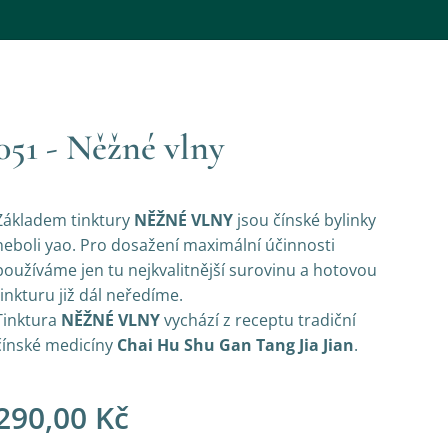
051 - Něžné vlny
Základem tinktury
NĚŽNÉ VLNY
jsou čínské bylinky
neboli yao. Pro dosažení maximální účinnosti
používáme jen tu nejkvalitnější surovinu a hotovou
tinkturu již dál neředíme.
Tinktura
NĚŽNÉ VLNY
vychází z receptu tradiční
čínské medicíny
Chai Hu Shu Gan Tang Jia Jian
.
290,00
Kč