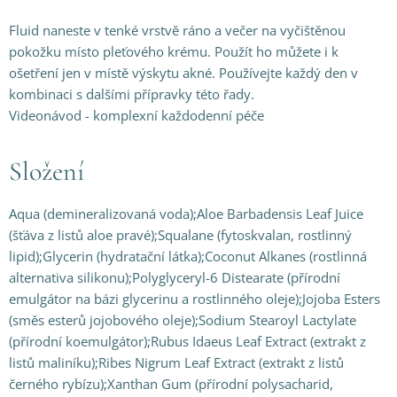
Fluid naneste v tenké vrstvě ráno a večer na vyčištěnou
pokožku místo pleťového krému. Použít ho můžete i k
ošetření jen v místě výskytu akné. Používejte každý den v
kombinaci s dalšími přípravky této řady.
Videonávod - komplexní každodenní péče
Složení
Aqua (demineralizovaná voda);Aloe Barbadensis Leaf Juice
(šťáva z listů aloe pravé);Squalane (fytoskvalan, rostlinný
lipid);Glycerin (hydratační látka);Coconut Alkanes (rostlinná
alternativa silikonu);Polyglyceryl-6 Distearate (přírodní
emulgátor na bázi glycerinu a rostlinného oleje);Jojoba Esters
(směs esterů jojobového oleje);Sodium Stearoyl Lactylate
(přírodní koemulgátor);Rubus Idaeus Leaf Extract (extrakt z
listů maliníku);Ribes Nigrum Leaf Extract (extrakt z listů
černého rybízu);Xanthan Gum (přírodní polysacharid,