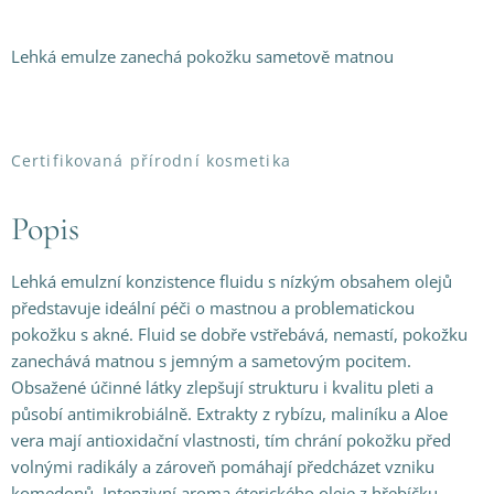
Lehká emulze zanechá pokožku sametově matnou
Certifikovaná přírodní kosmetika
Popis
Lehká emulzní konzistence fluidu s nízkým obsahem olejů
představuje ideální péči o mastnou a problematickou
pokožku s akné. Fluid se dobře vstřebává, nemastí, pokožku
zanechává matnou s jemným a sametovým pocitem.
Obsažené účinné látky zlepšují strukturu i kvalitu pleti a
působí antimikrobiálně. Extrakty z rybízu, maliníku a Aloe
vera mají antioxidační vlastnosti, tím chrání pokožku před
volnými radikály a zároveň pomáhají předcházet vzniku
komedonů. Intenzivní aroma éterického oleje z hřebíčku