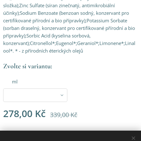
složka);Zinc Sulfate (síran zinečnatý, antimikrobiální
účinky);Sodium Benzoate (benzoan sodný, konzervant pro
certifikované přírodní a bio přípravky);Potassium Sorbate
(sorban draselný, konzervant pro certifikované přírodní a bio
přípravky);Sorbic Acid (kyselina sorbová,
konzervant);Citronellol*;Eugenol*;Geraniol*;Limonene*;Linal
ool*. * - z přírodních éterických olejů
Zvolte si variantu:
ml
278,00
Kč
339,00
Kč