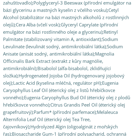
zahušťovadlo);Polyglyceryl-3 Beeswax (přírodní emulgátor na
bázi glycerinu a mastných kyselin z včelího vosku);Cetyl
Alcohol (stabilizátor na bázi mastných alkoholů z rostlinných
olejů);Cera Alba (včelí vosk);Glyceryl Caprylate (přírodní
emulgátor na bázi rostlinného oleje a glycerinu);Retinyl
Palmitate (stabilizovaný vitamin A, antioxidant);Sodium
Levulinate (levulinát sodný, antimikrobiální látka);Sodium
Anisate (anisát sodný, antimikrobiální látka);Magnolia
Officinalis Bark Extract (extrakt z kůry magnólie,
antimikrobiální);Bisabolol (alfa-bisabolol, zklidňující
složka);Hydrogenated Jojoba Oil (hydrogenovaný jojobový
olej);Lactic Acid (kyselina mléčná, regulátor pH);Eugenia
Caryophyllus Leaf Oil (éterický olej z listů hřebíčkovce
vonného);Eugenia Caryophyllus Bud Oil (éterický olej z plodů
hřebíčkovce vonného);Citrus Grandis Peel Oil (éterický olej
grapefruitový);Parfum* (přírodní parfemace);Melaleuca
Alternifolia Leaf Oil (éterický olej Tea Tree,
čajovníkový);Hydrolyzed Algin (oligoalginát z mořských
řas);Biosaccharide Gum-1 (přírodní polysacharid, ochranná