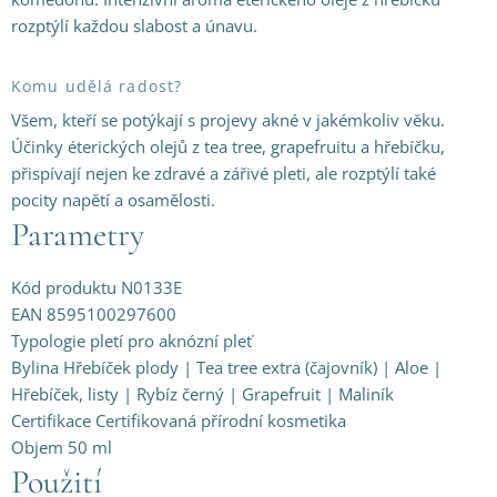
rozptýlí každou slabost a únavu.
Komu udělá radost?
Všem, kteří se potýkají s projevy akné v jakémkoliv věku.
Účinky éterických olejů z tea tree, grapefruitu a hřebíčku,
přispívají nejen ke zdravé a zářivé pleti, ale rozptýlí také
pocity napětí a osamělosti.
Parametry
Kód produktu N0133E
EAN 8595100297600
Typologie pletí pro aknózní pleť
Bylina Hřebíček plody | Tea tree extra (čajovník) | Aloe |
Hřebíček, listy | Rybíz černý | Grapefruit | Maliník
Certifikace Certifikovaná přírodní kosmetika
Objem 50 ml
Použití