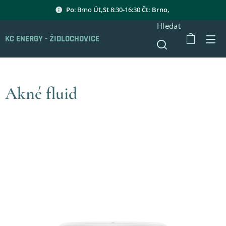
Po
: Brno
Út,St
8:30-16:30
Čt: Brno,
Hledat
KC ENERGY - ŽIDLOCHOVICE
Akné fluid