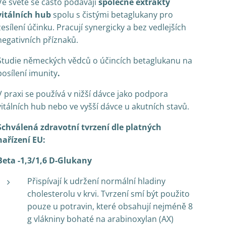
Ve světě se často podávají
společně extrakty
vitálních hub
spolu s čistými betaglukany pro
zesílení účinku. Pracují synergicky a bez vedlejších
negativních příznaků.
Studie německých vědců o účincích betaglukanu na
posílení imunity
.
V praxi se používá v nižší dávce jako podpora
vitálních hub nebo ve vyšší dávce u akutních stavů.
Schválená zdravotní tvrzení dle platných
nařízení EU:
Beta -1,3/1,6 D-Glukany
Přispívají k udržení normální hladiny
cholesterolu v krvi. Tvrzení smí být použito
pouze u potravin, které obsahují nejméně 8
g vlákniny bohaté na arabinoxylan (AX)