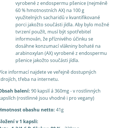
vyrobené z endospermu pšenice (nejméně
60 % hmotnostních AX) na 100 g
využitelných sacharidů v kvantifikované
porci jakožto součásti jídla. Aby bylo možné
tvrzení použít, musí být spotřebitel
informován, že příznivého účinku se
dosáhne konzumací vlákniny bohaté na
arabinoxylan (AX) vyrobené z endospermu
pšenice jakožto součásti jídla.
Více informací najdete ve veřejně dostupných
zdrojích, třeba na internetu.
Obsah balení:
90 kapslí á 360mg - v rostlinných
kapslích (rostlinné jsou vhodné i pro vegany)
Hmotnost obashu netto:
41g
Složení v 1 kapsli: