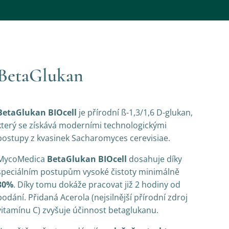
BetaGlukan
BetaGlukan BIOcell
je přírodní ß-1,3/1,6 D-glukan,
který se získává moderními technologickými
postupy z kvasinek Sacharomyces cerevisiae.
MycoMedica
BetaGlukan BIOcell
dosahuje díky
speciálním postupům vysoké čistoty minimálně
80%
. Díky tomu dokáže pracovat již 2 hodiny od
podání. Přidaná Acerola (nejsilnější přírodní zdroj
vitamínu C) zvyšuje účinnost betaglukanu.