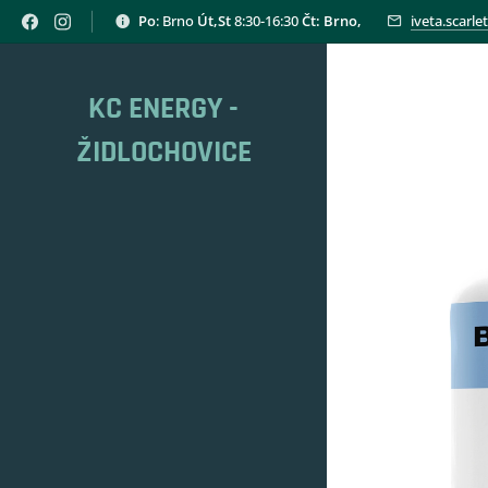
Po
: Brno
Út,St
8:30-16:30
Čt: Brno,
iveta.scarl
KC ENERGY -
ŽIDLOCHOVICE