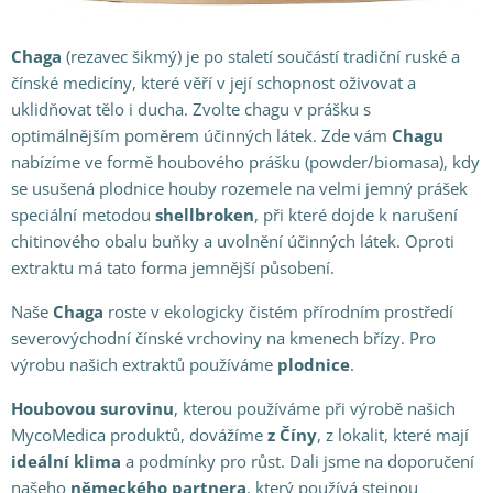
Chaga
(rezavec šikmý) je po staletí součástí tradiční ruské a
čínské medicíny, které věří v její schopnost oživovat a
uklidňovat tělo i ducha. Zvolte chagu v prášku s
optimálnějším poměrem účinných látek. Zde vám
Chagu
nabízíme ve formě houbového prášku (powder/biomasa), kdy
se usušená plodnice houby rozemele na velmi jemný prášek
speciální metodou
shellbroken
, při které dojde k narušení
chitinového obalu buňky a uvolnění účinných látek. Oproti
extraktu má tato forma jemnější působení.
Naše
Chaga
roste v ekologicky čistém přírodním prostředí
severovýchodní čínské vrchoviny na kmenech břízy. Pro
výrobu našich extraktů používáme
plodnice
.
Houbovou surovinu
, kterou používáme při výrobě našich
MycoMedica produktů, dovážíme
z Číny
, z lokalit, které mají
ideální klima
a podmínky pro růst. Dali jsme na doporučení
našeho
německého partnera
, který používá stejnou