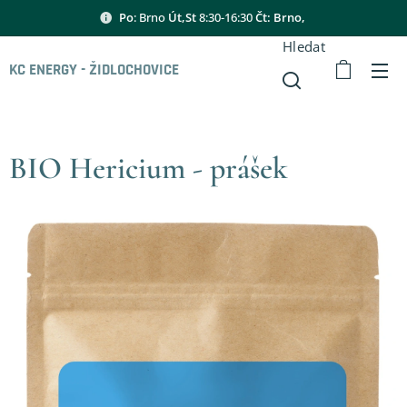
Po
: Brno
Út,St
8:30-16:30
Čt: Brno,
Hledat
KC ENERGY - ŽIDLOCHOVICE
BIO Hericium - prášek