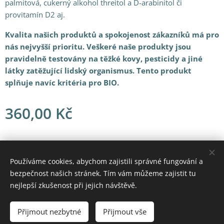
palmitová, cukerný alkohol threitol a D-arabinitol či
provitamín D2 aj.
Kvalita našich produktů a spokojenost zákazníků má pro
nás nejvyšší prioritu. Veškeré naše produkty jsou
pravidelně testovány na těžké kovy, pesticidy a jiné
látky zatěžující lidský organismus. Tento produkt
splňuje navíc kritéria pro BIO.
360,00
Kč
© 2021 Všechna práva vyhrazena
Používáme cookies, abychom zajistili správné fungování a
bezpečnost našich stránek. Tím vám můžeme zajistit tu
Vytvořeno službou
Webnode
Cookies
nejlepší zkušenost při jejich návštěvě.
Do košíku
Přijmout nezbytné
Přijmout vše