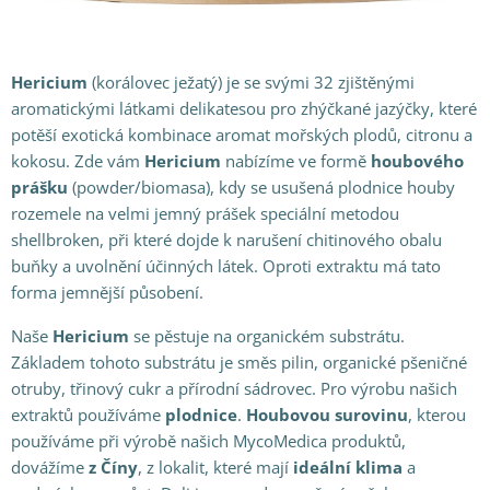
Hericium
(korálovec ježatý) je se svými 32 zjištěnými
aromatickými látkami delikatesou pro zhýčkané jazýčky, které
potěší exotická kombinace aromat mořských plodů, citronu a
kokosu. Zde vám
Hericium
nabízíme ve formě
houbového
prášku
(powder/biomasa), kdy se usušená plodnice houby
rozemele na velmi jemný prášek speciální metodou
shellbroken, při které dojde k narušení chitinového obalu
buňky a uvolnění účinných látek. Oproti extraktu má tato
forma jemnější působení.
Naše
Hericium
se pěstuje na organickém substrátu.
Základem tohoto substrátu je směs pilin, organické pšeničné
otruby, třinový cukr a přírodní sádrovec. Pro výrobu našich
extraktů používáme
plodnice
.
Houbovou surovinu
, kterou
používáme při výrobě našich MycoMedica produktů,
dovážíme
z Číny
, z lokalit, které mají
ideální klima
a