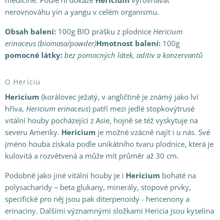
medicíně. Podle ní dokáže
Hericium
vyrovnávat
nerovnováhu yin a yangu v celém organismu.
Obsah balení:
100g BIO prášku z plodnice
Hericium
erinaceus (biomasa/powder)
Hmotnost balení:
100g
pomocné látky:
bez pomocných látek, aditiv a konzervantů
O Hericiu
Hericium
(korálovec ježatý, v angličtině je známý jako lví
hříva,
Hericium erinaceus
) patří mezi jedlé stopkovýtrusé
vitální houby pocházející z Asie, hojně se též vyskytuje na
severu Ameriky.
Hericium
je možné vzácně najít i u nás. Své
jméno houba získala podle unikátního tvaru plodnice, která je
kulovitá a rozvětvená a může mít průměr až 30 cm.
Podobně jako jiné vitální houby je i
Hericium
bohaté na
polysacharidy ‒ beta glukany, minerály, stopové prvky,
specifické pro něj jsou pak diterpenoidy - hericenony a
erinaciny. Dalšími významnými složkami Hericia jsou kyselina