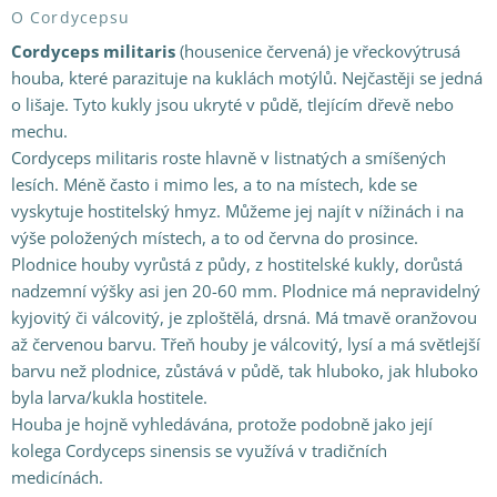
O Cordycepsu
Cordyceps militaris
(housenice červená) je vřeckovýtrusá
houba, které parazituje na kuklách motýlů. Nejčastěji se jedná
o lišaje. Tyto kukly jsou ukryté v půdě, tlejícím dřevě nebo
mechu.
Cordyceps militaris roste hlavně v listnatých a smíšených
lesích. Méně často i mimo les, a to na místech, kde se
vyskytuje hostitelský hmyz. Můžeme jej najít v nížinách i na
výše položených místech, a to od června do prosince.
Plodnice houby vyrůstá z půdy, z hostitelské kukly, dorůstá
nadzemní výšky asi jen 20-60 mm. Plodnice má nepravidelný
kyjovitý či válcovitý, je zploštělá, drsná. Má tmavě oranžovou
až červenou barvu. Třeň houby je válcovitý, lysí a má světlejší
barvu než plodnice, zůstává v půdě, tak hluboko, jak hluboko
byla larva/kukla hostitele.
Houba je hojně vyhledávána, protože podobně jako její
kolega Cordyceps sinensis se využívá v tradičních
medicínách.