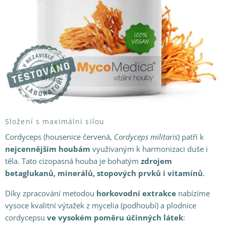
Složení s maximální silou
Cordyceps (housenice červená,
Cordyceps militaris
) patří k
nejcennějším houbám
využívaným k harmonizaci duše i
těla. Tato cizopasná houba je bohatým
zdrojem
betaglukanů, minerálů, stopových prvků i vitamínů
.
Díky zpracování metodou
horkovodní extrakce
nabízíme
vysoce kvalitní výtažek z mycelia (podhoubí) a plodnice
cordycepsu
ve vysokém poměru účinných látek
: