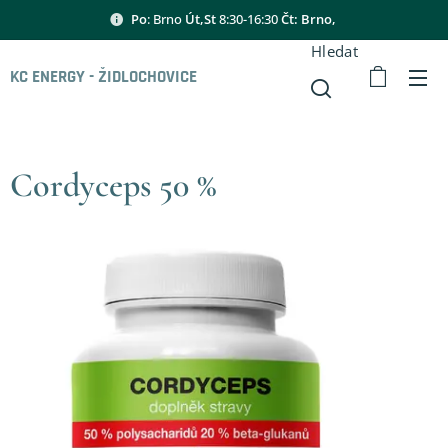
Po
: Brno
Út,St
8:30-16:30
Čt: Brno,
Hledat
KC ENERGY - ŽIDLOCHOVICE
Cordyceps 50 %