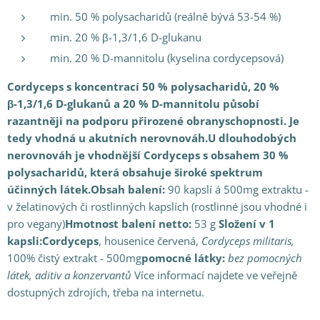
min. 50 % polysacharidů (reálně bývá 53-54 %)
min. 20 % β-1,3/1,6 D-glukanu
min. 20 % D-mannitolu (kyselina cordycepsová)
Cordyceps s koncentrací 50 % polysacharidů, 20 %
β-1,3/1,6 D-glukanů a 20 % D-mannitolu působí
razantněji na podporu přirozené obranyschopnosti. Je
tedy vhodná u akutních nerovnováh.
U dlouhodobých
nerovnováh je vhodnější Cordyceps s obsahem 30 %
polysacharidů, která obsahuje široké spektrum
účinných látek.
Obsah balení:
90 kapslí á 500mg extraktu -
v želatinových či rostlinných kapslích (rostlinné jsou vhodné i
pro vegany)
Hmotnost balení
netto:
53 g
Složení v 1
kapsli:
Cordyceps
, housenice červená,
Cordyceps militaris,
100% čistý extrakt - 500mg
pomocné látky:
bez pomocných
látek, aditiv a konzervantů
Více informací najdete ve veřejně
dostupných zdrojích, třeba na internetu.