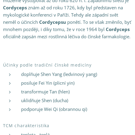
můžeme vystopovat až do roku 620 n. l. Západnímu světu je
Cordyceps
znám až od roku 1726, kdy byl představen na
mykologické konferenci v Paříži. Tehdy ale západní svět
neměl o účincích
Cordycepsu
ponětí. To se však změnilo, byť
mnohem později, i díky tomu, že v roce 1964 byl
Cordyceps
oficiálně zapsán mezi rostlinná léčiva do čínské farmakologie.
Účinky podle tradiční čínské medicíny
doplňuje Shen Yang (ledvinový yang)
posiluje Fei Yin (plicní yin)
transformuje Tan (hlen)
uklidňuje Shen (ducha)
podporuje Wei Qi (obrannou qi)
TCM charakteristika
teplota - teplá