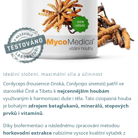
Ideální složení, maximální síla a účinnost
Cordyceps (housenice čínská,
Cordyceps sinensis
) patřil ve
starověké Číně a Tibetu k
nejcennějším houbám
využívaným k harmonizaci duše i těla. Tato cizopasná houba
je bohatým
zdrojem betaglukanů, minerálů, stopových
prvků i vitamínů
.
Díky biofermentaci a následnému zpracování metodou
horkovodní extrakce
nabízíme vysoce kvalitní výtažek z