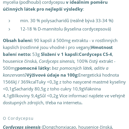
mycelia (podhoubí) cordycepsu
v ideálním poměru
účinných látek pro nejlepší výsledky
:
min. 30 % polysacharidů (reálně bývá 33-34 %)
12-18 % D-mannitolu (kyselina cordycepsová)
Obsah balení:
90 kapslí á 500mg extraktu - v rostlinných
kapslích (rostlinné jsou vhodné i pro vegany)
Hmotnost
balení
netto:
53g
Složení v 1 kapsli:
Cordyceps CS-4
,
housenice čínská,
Cordyceps sinensis,
100% čistý extrakt -
500mg
pomocné látky:
bez pomocných látek, aditiv a
konzervantů
Výživové údaje na 100g:
Energetická hodnota
1566kJ / 369kcalTuky <0,3g z toho nasycené mastmé kyseliny
<0,1gSacharidy 80,5g z toho cukry 10,9gVláknina
4,1gBílkoviny 9,4gSůl <0,2g Více informací najdete ve veřejně
dostupných zdrojích, třeba na internetu
.
O Cordycepsu
Cordyceps sinensis
(Dongchonxiacao, housenice čínská,