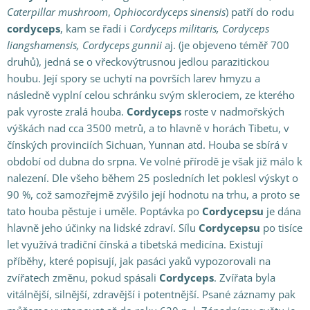
Caterpillar mushroom
,
Ophiocordyceps sinensis
) patří do rodu
cordyceps
, kam se řadí i
Cordyceps militaris, Cordyceps
liangshamensis, Cordyceps gunnii
aj. (je objeveno téměř 700
druhů), jedná se o vřeckovýtrusnou jedlou parazitickou
houbu. Její spory se uchytí na površích larev hmyzu a
následně vyplní celou schránku svým sklerociem, ze kterého
pak vyroste zralá houba.
Cordyceps
roste v nadmořských
výškách nad cca 3500 metrů, a to hlavně v horách Tibetu, v
čínských provinciích Sichuan, Yunnan atd. Houba se sbírá v
období od dubna do srpna. Ve volné přírodě je však již málo k
nalezení. Dle všeho během 25 posledních let poklesl výskyt o
90 %, což samozřejmě zvýšilo její hodnotu na trhu, a proto se
tato houba pěstuje i uměle. Poptávka po
Cordycepsu
je dána
hlavně jeho účinky na lidské zdraví. Sílu
Cordycepsu
po tisíce
let využívá tradiční čínská a tibetská medicína. Existují
příběhy, které popisují, jak pasáci yaků vypozorovali na
zvířatech změnu, pokud spásali
Cordyceps
. Zvířata byla
vitálnější, silnější, zdravější i potentnější. Psané záznamy pak