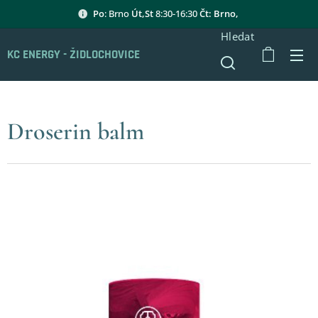
Po
: Brno
Út,St
8:30-16:30
Čt: Brno,
Hledat
KC ENERGY - ŽIDLOCHOVICE
Droserin balm