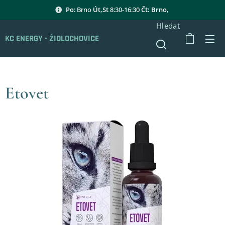
Po
: Brno
Út,St
8:30-16:30
Čt: Brno,
Hledat
KC ENERGY - ŽIDLOCHOVICE
Etovet