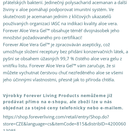
přátelských bakterií. Jedinečný polysacharid acemanan a další
živiny v aloe pomáhají podporovat imunitní systém. Ve
skutečnosti je acemanan jedním z klíčových ukazatelů
používaných organizací IASC na indikaci kvality aloe vera.
Forever Aloe Vera Gel™ obsahuje téměř dvojnásobek jeho
množství požadovaného pro certifikaci!
Forever Aloe Vera Gel™ je zpracováván asepticky, což
umožňuje složení receptury bez přidání konzervačních látek, a
pyšní se obsahem úžasných 99,7 % čistého aloe vera gelu z
vnitřku listu. Forever Aloe Vera Gel™ vám zaručuje, že si
můžete vychutnat čerstvou chuť nezředěného aloe se všemi
jeho účinnými vlastnostmi, přesně jak to příroda chtěla.
Výrobky Forever Living Products nemůžeme již
prodávat přímo na e-shopu, ale zboží lze u nás
objednat za stejné ceny telefonicky nebo e-mailem.
https://shop.foreverliving.com/retail/entry/Shop.do?
store=CZE&language=cs&itemCode=815&distribID=4200060
13085