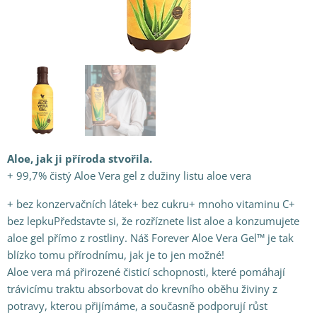
Aloe, jak ji příroda stvořila.
+ 99,7% čistý Aloe Vera gel z dužiny listu aloe vera
+ bez konzervačních látek+ bez cukru+ mnoho vitaminu C+
bez lepkuPředstavte si, že rozříznete list aloe a konzumujete
aloe gel přímo z rostliny. Náš Forever Aloe Vera Gel™ je tak
blízko tomu přírodnímu, jak je to jen možné!
Aloe vera má přirozené čisticí schopnosti, které pomáhají
trávicímu traktu absorbovat do krevního oběhu živiny z
potravy, kterou přijímáme, a současně podporují růst