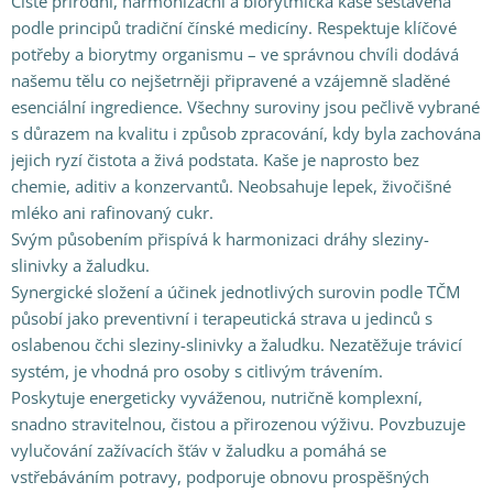
Čistě přírodní, harmonizační a biorytmická kaše sestavená
podle principů tradiční čínské medicíny. Respektuje klíčové
potřeby a biorytmy organismu – ve správnou chvíli dodává
našemu tělu co nejšetrněji připravené a vzájemně sladěné
esenciální ingredience. Všechny suroviny jsou pečlivě vybrané
s důrazem na kvalitu i způsob zpracování, kdy byla zachována
jejich ryzí čistota a živá podstata. Kaše je naprosto bez
chemie, aditiv a konzervantů. Neobsahuje lepek, živočišné
mléko ani rafinovaný cukr.
Svým působením přispívá k harmonizaci dráhy sleziny-
slinivky a žaludku.
Synergické složení a účinek jednotlivých surovin podle TČM
působí jako preventivní i terapeutická strava u jedinců s
oslabenou čchi sleziny-slinivky a žaludku. Nezatěžuje trávicí
systém, je vhodná pro osoby s citlivým trávením.
Poskytuje energeticky vyváženou, nutričně komplexní,
snadno stravitelnou, čistou a přirozenou výživu. Povzbuzuje
vylučování zažívacích šťáv v žaludku a pomáhá se
vstřebáváním potravy, podporuje obnovu prospěšných