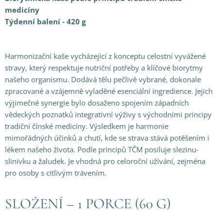
medicíny
Týdenní balení - 420 g
Harmonizační kaše vycházející z konceptu celostní vyvážené
stravy, který respektuje nutriční potřeby a klíčové biorytmy
našeho organismu. Dodává tělu pečlivě vybrané, dokonale
zpracované a vzájemně vyladěné esenciální ingredience. Jejich
výjimečné synergie bylo dosaženo spojením západních
vědeckých poznatků integrativní výživy s východními principy
tradiční čínské medicíny. Výsledkem je harmonie
mimořádných účinků a chutí, kde se strava stává potěšením i
lékem našeho života. Podle principů TČM posiluje slezinu-
slinivku a žaludek. Je vhodná pro celoroční užívání, zejména
pro osoby s citlivým trávením.
SLOŽENÍ – 1 PORCE (60 G)