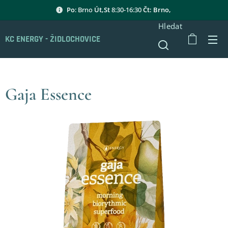
Po
: Brno
Út,St
8:30-16:30
Čt: Brno,
Hledat
KC ENERGY - ŽIDLOCHOVICE
Gaja Essence