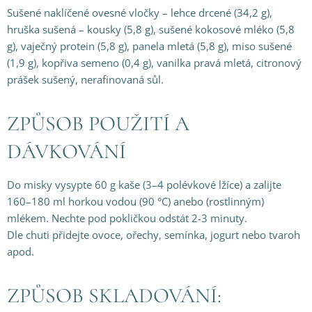
Sušené naklíčené ovesné vločky – lehce drcené (34,2 g),
hruška sušená – kousky (5,8 g), sušené kokosové mléko (5,8
g), vaječný protein (5,8 g), panela mletá (5,8 g), miso sušené
(1,9 g), kopřiva semeno (0,4 g), vanilka pravá mletá, citronový
prášek sušený, nerafinovaná sůl.
ZPŮSOB POUŽITÍ A
DÁVKOVÁNÍ
Do misky vysypte 60 g kaše (3–4 polévkové lžíce) a zalijte
160–180 ml horkou vodou (90 °C) anebo (rostlinným)
mlékem. Nechte pod pokličkou odstát 2-3 minuty.
Dle chuti přidejte ovoce, ořechy, semínka, jogurt nebo tvaroh
apod.
ZPŮSOB SKLADOVÁNÍ: