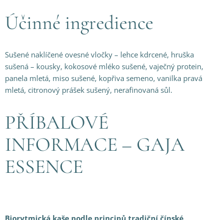
Účinné ingredience
Sušené naklíčené ovesné vločky – lehce kdrcené, hruška
sušená – kousky, kokosové mléko sušené, vaječný protein,
panela mletá, miso sušené, kopřiva semeno, vanilka pravá
mletá, citronový prášek sušený, nerafinovaná sůl.
PŘÍBALOVÉ
INFORMACE – GAJA
ESSENCE
Biorytmická kaše podle principů tradiční čínské