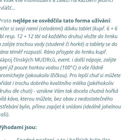
je však vše individuální a záleží na každém jedinci
zvlášť...
Proto
nejlépe se osvědčila
tato forma
užívání
:
večer si svoji ranní (celodenní) dávku tablet (kupř. 6 + 6
tbl resp. 12 + 12 tbl od každého druhu) vložte do hrnku
a zalijte trochou vody (studené či horké) a tablety
se do
rána téměř rozpustí. Ráno přisypte do hrnku kupř.
Nápoj čínských MUDRců,
event. i další nápoje, zalijte
nyní již pouze horkou vodou (100°C) a vše řádně
promíchejte (jakoukoliv lžičkou). Pro lepší chuť si můžete
přidat i trochu dobrého kvalitního mléka (jakéhokoliv
druhu dle chuti) - vznikne Vám tak docela chutná hořká
bílá káva, kterou můžete, bez obav z nedostatečného
vstřebání bylin, přímo zapíjet k snídani (ideálně jahelnou
kaši
).
Výhodami jsou: