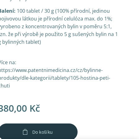
Balení:
100 tablet / 30 g (100% přírodní, jedinou
pojivovou látkou je přírodní celulóza max. do 1%;
vyrobeno z koncentrovaných bylin v poměru 5:1,
tzn. že při výrobě je použito 5 g sušených bylin na 1
g bylinných tablet)
Více na:
https://www.patentnimedicina.cz/cz/bylinne-
produkty/dle-kategorii/tablety/105-hostina-peti-
chuti
380,00
Kč
Do košíku