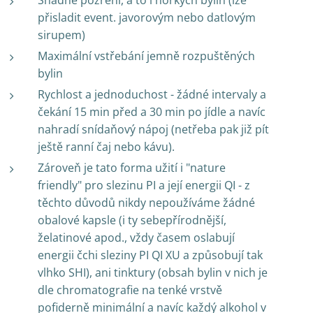
Snadné pozření, a to i hořkých bylin (lze
přisladit event. javorovým nebo datlovým
sirupem)
Maximální vstřebání jemně rozpuštěných
bylin
Rychlost a jednoduchost - žádné intervaly a
čekání 15 min před a 30 min po jídle a navíc
nahradí snídaňový nápoj (netřeba pak již pít
ještě ranní čaj nebo kávu).
Zároveň je tato forma užití i "nature
friendly" pro slezinu PI a její energii QI - z
těchto důvodů nikdy nepoužíváme žádné
obalové kapsle (i ty sebepřírodnější,
želatinové apod., vždy časem oslabují
energii čchi sleziny PI QI XU a způsobují tak
vlhko SHI), ani tinktury (obsah bylin v nich je
dle chromatografie na tenké vrstvě
pofiderně minimální a navíc každý alkohol v