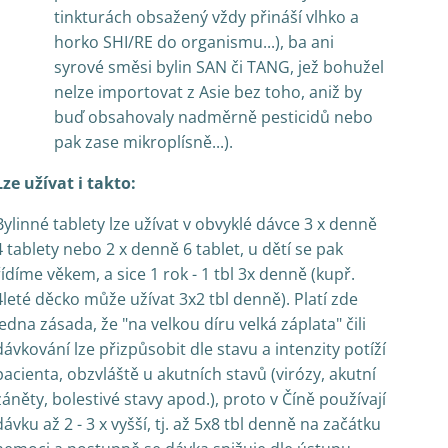
tinkturách obsažený vždy přináší vlhko a
horko SHI/RE do organismu...), ba ani
syrové směsi bylin SAN či TANG, jež bohužel
nelze importovat z Asie bez toho, aniž by
buď obsahovaly nadměrně pesticidů nebo
pak zase mikroplísně...).
Lze užívat i takto:
Bylinné tablety lze užívat v obvyklé dávce 3 x denně
4 tablety nebo 2 x denně 6 tablet, u dětí se pak
řídíme věkem, a sice 1 rok - 1 tbl 3x denně (kupř.
4leté děcko může užívat 3x2 tbl denně). Platí zde
jedna zásada, že "na velkou díru velká záplata" čili
dávkování lze přizpůsobit dle stavu a intenzity potíží
pacienta, obzvláště u akutních stavů (virózy, akutní
záněty, bolestivé stavy apod.), proto v Číně používají
dávku až 2 - 3 x vyšší, tj. až 5x8 tbl denně na začátku