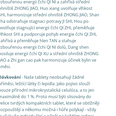
vzbouřenou energii čchi QI NI a zahřívá střední
ohniště ZHONG JIAO, Huo xiang uvolňuje vlhkost
SHI, harmonizuje střední ohniště ZHONG JIAO, Shan
zha odstraňuje stagnaci potravy JI SHI, Hou po
uvolňuje stagnující energii čchi QI ZHI, přeměňuje
vlhkost SHI a podporuje pohyb energie čchi QI ZHI,
zahřívá a přeměňuje hlen TAN a stahuje
vzbouřenou energii čchi QI NI dolů, Dang shen
posiluje energii čchi QI XU a střední ohniště ZHONG
JIAO a Zhi gan cao pak harmonizuje účinek bylin ve
směsi.
Dávkování
- Naše tablety neobsahují žádné
příměsi, leštící látky či lepidla. Jako pojivo slouží
pouze přírodní mikrokrystalická celulóza, a to jen
maximálně do 1 %. Proto musí býti slisovány do
velice tvrdých kompaktních tablet, které se obtížněji
rozpouštějí a někomu možná i hůře polykají - vždy