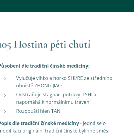
105 Hostina pěti chutí
Působení dle tradiční čínské medicíny:
Vylučuje vlhko a horko SHI/RE ze středního
ohniště ZHONG JIAO
Odstraňuje stagnaci potravy JI SHI a
napomáhá k normálnímu trávení
Rozpouští hlen TAN
Popis dle tradiční čínské medicíny
- Jedná se o
modifikaci originální tradiční čínské bylinné směsi