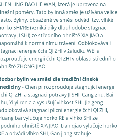
SHEN LING BAO HE WAN, která je upravena na
dnešní poměry. Tato bylinná směs je užívána velice
často. Byliny, obsažené ve směsi odvádí tzv. vlhké
horko SHI/RE (vzniká díky dlouhodobé stagnaci
potravy JI SHI) ze středního ohniště XIA JIAO a
napomáhá k normálnímu trávení. Odblokovává i
stagnaci energie čchi QI ZHI v žaludku WEI a
rozprouďuje energii čchi QI ZHI v oblasti středního
ohniště ZHONG JIAO.
Rozbor bylin ve směsi dle tradiční čínské
medicíny
- Chen pi rozprouďuje stagnující energii
čchi QI ZHI a stagnaci potravy JI SHI, Cang zhu, Bai
zhu, Yi yi ren a a vysušují vlhkost SHI, Jie geng
odblokovává stagnaci plicní energie čchi QI ZHI,
Huang bai vylučuje horko RE a vlhko SHI ze
spodního ohniště XIA JIAO, Lian qiao vylučuje horko
RE a odvádí vlhko SHI, Gan jiang stahuje