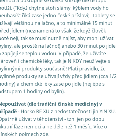
nemoci a postupně se dávka snižuje dle ústupu
potíží. ("Když chytne stoh slámy, kýblem vody ho
neuhasíš" říká zase jedno české přísloví). Tablety se
užívají většinou na lačno, a to minimálně 15 minut
před jídlem (neznamená to však, že když člověk
poté nejí, tak se musí nutně najíst, aby mohl užívat
byliny, ale prostě na lačno!) anebo 30 minut po jídle
a zapíjejí se teplou vodou. V případě, že užíváte
zároveň i chemické léky, tak je NIKDY neužívejte s
bylinnými produkty současně! Platí pravidlo, že
bylinné produkty se užívají vždy před jídlem (cca 1/2
hodiny) a chemické léky zase po jídle (nejlépe s
odstupem 1 hodiny od bylin).
Nepoužívat (dle tradiční čínské medicíny) v
případě
- Horko RE XU z nedostatečnosti jin YIN XU.
Opatrně užívat v těhotenství - tzn. jen po dobu
akutní fáze nemoci a ne déle než 1 měsíc. Více o
čínských pojmech zde.