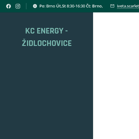
Po
: Brno
Út,St
8:30-16:30
Čt: Brno,
iveta.scarl
KC ENERGY -
ŽIDLOCHOVICE