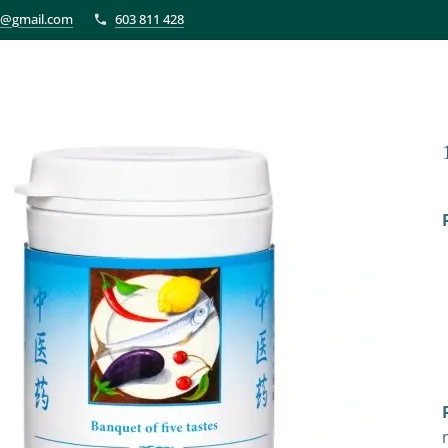
et@gmail.com
603 811 428