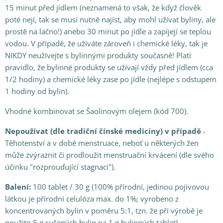
15 minut před jídlem (neznamená to však, že když člověk
poté nejí, tak se musí nutně najíst, aby mohl užívat byliny, ale
prostě na lačno!) anebo 30 minut po jídle a zapíjejí se teplou
vodou. V případě, že užíváte zároveň i chemické léky, tak je
NIKDY neužívejte s bylinnými produkty současně! Platí
pravidlo, že bylinné produkty se užívají vždy před jídlem (cca
1/2 hodiny) a chemické léky zase po jídle (nejlépe s odstupem
1 hodiny od bylin).
Vhodné kombinovat se Šaolinovým olejem (kód 700).
Nepoužívat (dle tradiční čínské medicíny) v případě
-
Těhotenství a v době menstruace, neboť u některých žen
může zvýraznit či prodloužit menstruační krvácení (dle svého
účinku "rozprouďující stagnaci").
Balení:
100 tablet / 30 g (100% přírodní, jedinou pojivovou
látkou je přírodní celulóza max. do 1%; vyrobeno z
koncentrovaných bylin v poměru 5:1, tzn. že při výrobě je
použito 5 g sušených bylin na 1 g bylinných tablet)