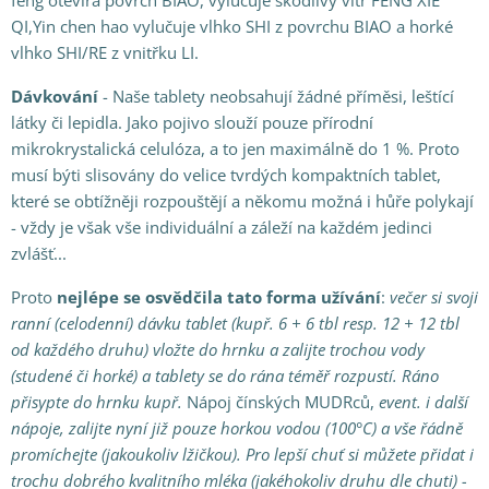
feng otevírá povrch BIAO, vylučuje škodlivý vítr FENG XIE
QI,Yin chen hao vylučuje vlhko SHI z povrchu BIAO a horké
vlhko SHI/RE z vnitřku LI.
Dávkování
- Naše tablety neobsahují žádné příměsi, leštící
látky či lepidla. Jako pojivo slouží pouze přírodní
mikrokrystalická celulóza, a to jen maximálně do 1 %. Proto
musí býti slisovány do velice tvrdých kompaktních tablet,
které se obtížněji rozpouštějí a někomu možná i hůře polykají
- vždy je však vše individuální a záleží na každém jedinci
zvlášť...
Proto
nejlépe se osvědčila
tato forma
užívání
:
večer si svoji
ranní (celodenní) dávku tablet (kupř. 6 + 6 tbl resp. 12 + 12 tbl
od každého druhu) vložte do hrnku a zalijte trochou vody
(studené či horké) a tablety
se do rána téměř rozpustí. Ráno
přisypte do hrnku kupř.
Nápoj čínských MUDRců,
event. i další
nápoje, zalijte nyní již pouze horkou vodou (100°C) a vše řádně
promíchejte (jakoukoliv lžičkou). Pro lepší chuť si můžete přidat i
trochu dobrého kvalitního mléka (jakéhokoliv druhu dle chuti) -