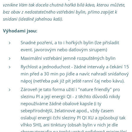
vznikne Vám tak docela chutná hořká bílá káva, kterou můžete,
bez obav z nedostatečného vstřebání bylin, přímo zapíjet k
snídani (ideálně jahelnou kaši
).
Výhodami jsou:
Snadné pozření, a to i hořkých bylin (lze přisladit
event. javorovým nebo datlovým sirupem)
Maximální vstřebání jemně rozpuštěných bylin
Rychlost a jednoduchost - žádné intervaly a čekání 15
min před a 30 min po jídle a navíc nahradí snídaňový
nápoj (netřeba pak již pít ještě ranní čaj nebo kávu).
Zároveň je tato forma užití i "nature friendly" pro
slezinu PI a její energii QI - z těchto důvodů nikdy
nepoužíváme žádné obalové kapsle (i ty
sebepřírodnější, želatinové apod., vždy časem
oslabují energii čchi sleziny PI QI XU a způsobují tak
vlhko SHI), ani tinktury (obsah bylin v nich je dle
chromatografie na tenké vrstvě pofiderně minimální