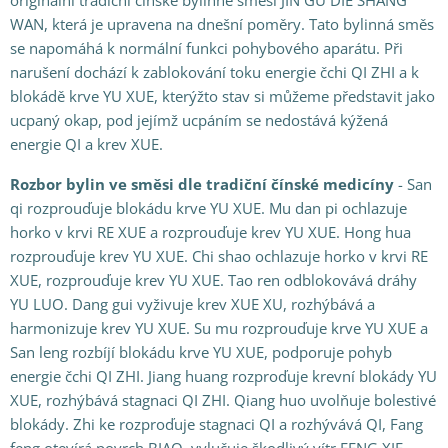
originální tradiční čínské bylinné směsi JIN GU DIE SHANG
WAN, která je upravena na dnešní poměry. Tato bylinná směs
se napomáhá k normální funkci pohybového aparátu. Při
narušení dochází k zablokování toku energie čchi QI ZHI a k
blokádě krve YU XUE, kterýžto stav si můžeme představit jako
ucpaný okap, pod jejímž ucpáním se nedostává kýžená
energie QI a krev XUE.
Rozbor bylin ve směsi dle tradiční čínské medicíny
- San
qi rozprouďuje blokádu krve YU XUE. Mu dan pi ochlazuje
horko v krvi RE XUE a rozprouďuje krev YU XUE. Hong hua
rozprouďuje krev YU XUE. Chi shao ochlazuje horko v krvi RE
XUE, rozprouďuje krev YU XUE. Tao ren odblokovává dráhy
YU LUO. Dang gui vyživuje krev XUE XU, rozhýbává a
harmonizuje krev YU XUE. Su mu rozprouďuje krve YU XUE a
San leng rozbíjí blokádu krve YU XUE, podporuje pohyb
energie čchi QI ZHI. Jiang huang rozproďuje krevní blokády YU
XUE, rozhýbává stagnaci QI ZHI. Qiang huo uvolňuje bolestivé
blokády. Zhi ke rozproďuje stagnaci QI a rozhývává QI, Fang