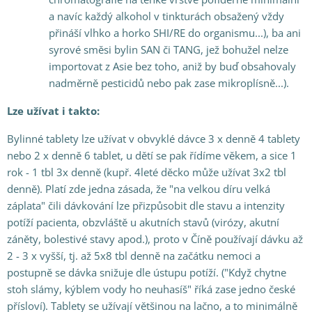
a navíc každý alkohol v tinkturách obsažený vždy
přináší vlhko a horko SHI/RE do organismu...), ba ani
syrové směsi bylin SAN či TANG, jež bohužel nelze
importovat z Asie bez toho, aniž by buď obsahovaly
nadměrně pesticidů nebo pak zase mikroplísně...).
Lze užívat i takto:
Bylinné tablety lze užívat v obvyklé dávce 3 x denně 4 tablety
nebo 2 x denně 6 tablet, u dětí se pak řídíme věkem, a sice 1
rok - 1 tbl 3x denně (kupř. 4leté děcko může užívat 3x2 tbl
denně). Platí zde jedna zásada, že "na velkou díru velká
záplata" čili dávkování lze přizpůsobit dle stavu a intenzity
potíží pacienta, obzvláště u akutních stavů (virózy, akutní
záněty, bolestivé stavy apod.), proto v Číně používají dávku až
2 - 3 x vyšší, tj. až 5x8 tbl denně na začátku nemoci a
postupně se dávka snižuje dle ústupu potíží. ("Když chytne
stoh slámy, kýblem vody ho neuhasíš" říká zase jedno české
přísloví). Tablety se užívají většinou na lačno, a to minimálně