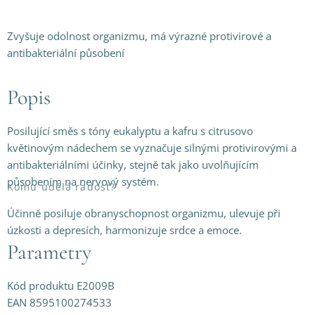
Zvyšuje odolnost organizmu, má výrazné protivirové a
antibakteriální působení
Popis
Posilující směs s tóny eukalyptu a kafru s citrusovo
květinovým nádechem se vyznačuje silnými protivirovými a
antibakteriálními účinky, stejně tak jako uvolňujícím
působením na nervový systém.
Komu udělá radost?
Účinně posiluje obranyschopnost organizmu, ulevuje při
úzkosti a depresích, harmonizuje srdce a emoce.
Parametry
Kód produktu E2009B
EAN 8595100274533