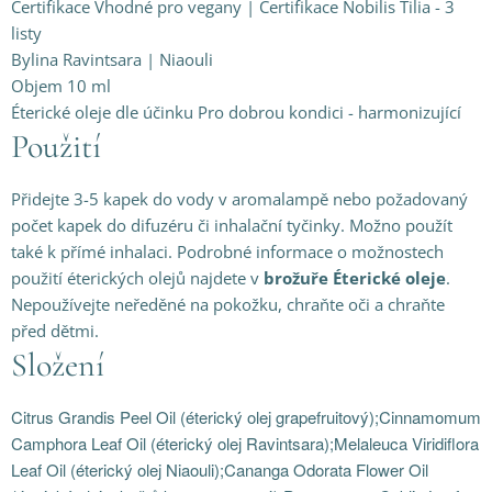
Certifikace Vhodné pro vegany | Certifikace Nobilis Tilia - 3
listy
Bylina Ravintsara | Niaouli
Objem 10 ml
Éterické oleje dle účinku Pro dobrou kondici - harmonizující
Použití
Přidejte 3-5 kapek do vody v aromalampě nebo požadovaný
počet kapek do difuzéru či inhalační tyčinky. Možno použít
také k přímé inhalaci. Podrobné informace o možnostech
použití éterických olejů najdete v
brožuře Éterické oleje
.
Nepoužívejte neředěné na pokožku, chraňte oči a chraňte
před dětmi.
Složení
Citrus Grandis Peel Oil (éterický olej grapefruitový);Cinnamomum
Camphora Leaf Oil (éterický olej Ravintsara);Melaleuca Viridiflora
Leaf Oil (éterický olej Niaouli);Cananga Odorata Flower Oil