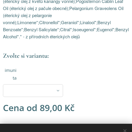
(éterický olej z květů kanangy vonné);Pogostemon Cablin Leaf
Oil (éterický olej z pačule obecné);Pelargonium Graveolens Oil
(éterický olej z pelargonie
vonné);Limonene*;Citronellol*;Geraniol*;Linalool*;Benzyl
Benzoate*;Benzyl Salicylate*;Citral*;Isoeugenol*;Eugenol*;Benzyl
Alcohol*.* - z přírodních éterických olejů
Zvolte si variantu:
imuni
ta
Cena od
89,00
Kč