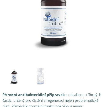
Přírodní
antibakteriální přípravek
s obsahem stříbrných
částic, určený pro čistění a regeneraci nejen problematické
pleti. Přispívá k normální funkci pokožky a jejímu