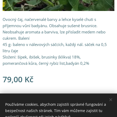
Ovocný čaj, načervenalé barvy a lehce kyselé chuti s
příjemnou vůní badyánu. Obsahuje sušené brusnice.
Neobsahuje aromata a barviva, lze přisladit medem nebo
cukrem. Balení
45 g- baleno v nálevových sáčcích, každý nál. sáček na 0,5
litru čaje
Složení: šípek, ibišek, brusinky (klikva) 18%,
pomerančová kůra, černý rybíz list,badyán 0,2%
79,00
Kč
© 2021 Všechna práva vyhrazena
Používáme cookies, abychom zajistili správné fungování a
bezpečnost našich stránek. Tím vám můžeme zajistit tu
Vytvořeno službou
Webnode
Cookies
nejlepší zkušenost při jejich návštěvě.