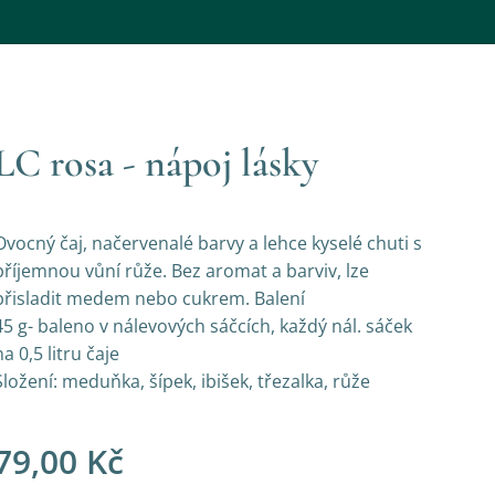
LC rosa - nápoj lásky
Ovocný čaj, načervenalé barvy a lehce kyselé chuti s
příjemnou vůní růže. Bez aromat a barviv, lze
přisladit medem nebo cukrem. Balení
45 g- baleno v nálevových sáčcích, každý nál. sáček
na 0,5 litru čaje
Složení: meduňka, šípek, ibišek, třezalka, růže
79,00
Kč