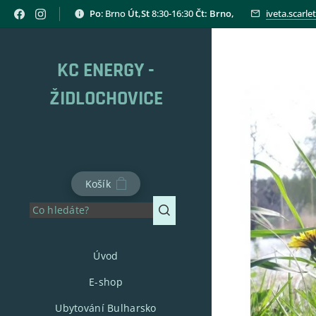
Po
: Brno
Út,St
8:30-16:30
Čt: Brno,
iveta.scarl
KC ENERGY -
ŽIDLOCHOVICE
Košík
Úvod
E-shop
Ubytování Bulharsko