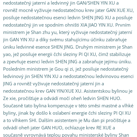
nedostatečný jaterní a ledvinný jin GAN/SHEN YIN XU a
rovněž mocně vyživuje nedostatečnou krev jater GAN XUE XU,
posiluje nedostatečnou esenci ledvin SHEN JING XU a posiluje
nedostatečný jin ve spodním ohništi XIA JIAO YIN XU. Prvním
ministrem je Shan zhu yu, který vyživuje nedostatečný jaterní
jin GAN YIN XU a díky svému stahujícímu účinku zabraňuje
úniku ledvinné esence SHEN JING. Druhým ministrem je Shan
yao, jež posiluje energii čchi sleziny PI QI XU, čímž stabilizuje
a zpevňuje esenci ledvin SHEN JING a zabraňuje jejímu úniku.
Posledním ministrem je Gou qi zi, jež posiluje nedostatečný
ledvinový jin SHEN YIN XU a nedostatečnou ledvinovou esenci
JING a rovněž vyživuje nedostatečný jaterní jin a
nedostatečnou krev GAN YIN/XUE XU. Asistentskou bylinou je
Ze xie, pročišťuje a odvádí močí oheň ledvin SHEN HUO.
Současně tato bylina kompenzuje v této směsi mastné a vlhké
byliny, jinak by došlo k oslabení energie čchi sleziny PI QI XU
a to vlhkem SHI. Dalším asistentem je Mu dan pi pročišťuje a
odvádí oheň jater GAN HUO, ochlazuje krev RE XUE a
současně vyrovnává teplou povahu ministerské byliny Shan