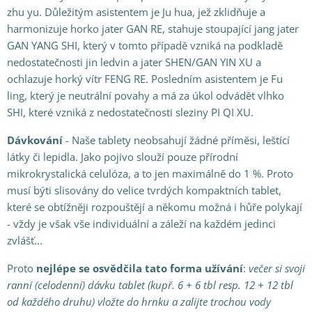
zhu yu. Důležitým asistentem je Ju hua, jež zklidňuje a
harmonizuje horko jater GAN RE, stahuje stoupající jang jater
GAN YANG SHI, který v tomto případě vzniká na podkladě
nedostatečnosti jin ledvin a jater SHEN/GAN YIN XU a
ochlazuje horký vítr FENG RE. Posledním asistentem je Fu
ling, který je neutrální povahy a má za úkol odvádět vlhko
SHI, které vzniká z nedostatečnosti sleziny PI QI XU.
Dávkování
- Naše tablety neobsahují žádné příměsi, leštící
látky či lepidla. Jako pojivo slouží pouze přírodní
mikrokrystalická celulóza, a to jen maximálně do 1 %. Proto
musí býti slisovány do velice tvrdých kompaktních tablet,
které se obtížněji rozpouštějí a někomu možná i hůře polykají
- vždy je však vše individuální a záleží na každém jedinci
zvlášť...
Proto
nejlépe se osvědčila
tato forma
užívání
:
večer si svoji
ranní (celodenní) dávku tablet (kupř. 6 + 6 tbl resp. 12 + 12 tbl
od každého druhu) vložte do hrnku a zalijte trochou vody