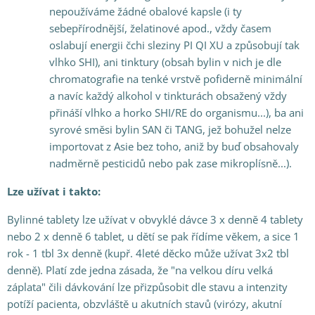
nepoužíváme žádné obalové kapsle (i ty
sebepřírodnější, želatinové apod., vždy časem
oslabují energii čchi sleziny PI QI XU a způsobují tak
vlhko SHI), ani tinktury (obsah bylin v nich je dle
chromatografie na tenké vrstvě pofiderně minimální
a navíc každý alkohol v tinkturách obsažený vždy
přináší vlhko a horko SHI/RE do organismu...), ba ani
syrové směsi bylin SAN či TANG, jež bohužel nelze
importovat z Asie bez toho, aniž by buď obsahovaly
nadměrně pesticidů nebo pak zase mikroplísně...).
Lze užívat i takto:
Bylinné tablety lze užívat v obvyklé dávce 3 x denně 4 tablety
nebo 2 x denně 6 tablet, u dětí se pak řídíme věkem, a sice 1
rok - 1 tbl 3x denně (kupř. 4leté děcko může užívat 3x2 tbl
denně). Platí zde jedna zásada, že "na velkou díru velká
záplata" čili dávkování lze přizpůsobit dle stavu a intenzity
potíží pacienta, obzvláště u akutních stavů (virózy, akutní