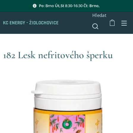
Po
: Brno
Út,St
8:30-16:30
Čt: Brno,
Hledat
KC ENERGY - ŽIDLOCHOVICE
182 Lesk nefritového šperku