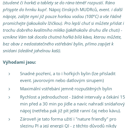
(studené či horké) a tablety
se do rána téměř rozpustí. Ráno
přisypte do hrnku kupř.
Nápoj čínských MUDRců,
event. i další
nápoje, zalijte nyní již pouze horkou vodou (100°C) a vše řádně
promíchejte (jakoukoliv lžičkou). Pro lepší chuť si můžete přidat i
trochu dobrého kvalitního mléka (jakéhokoliv druhu dle chuti) -
vznikne Vám tak docela chutná hořká bílá káva, kterou můžete,
bez obav z nedostatečného vstřebání bylin, přímo zapíjet k
snídani (ideálně jahelnou kaši
).
Výhodami jsou:
Snadné pozření, a to i hořkých bylin (lze přisladit
event. javorovým nebo datlovým sirupem)
Maximální vstřebání jemně rozpuštěných bylin
Rychlost a jednoduchost - žádné intervaly a čekání 15
min před a 30 min po jídle a navíc nahradí snídaňový
nápoj (netřeba pak již pít ještě ranní čaj nebo kávu).
Zároveň je tato forma užití i "nature friendly" pro
slezinu PI a její energii QI - z těchto důvodů nikdy