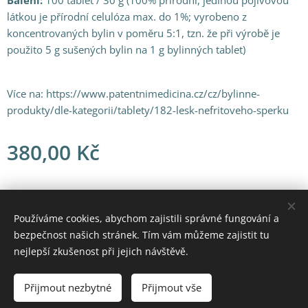
Balení:
100 tablet / 30 g (100% přírodní, jedinou pojivovou
látkou je přírodní celulóza max. do 1%; vyrobeno z
koncentrovaných bylin v poměru 5:1, tzn. že při výrobě je
použito 5 g sušených bylin na 1 g bylinných tablet)
Více na: https://www.patentnimedicina.cz/cz/bylinne-
produkty/dle-kategorii/tablety/182-lesk-nefritoveho-sperku
380,00
Kč
© 2021 Všechna práva vyhrazena
Používáme cookies, abychom zajistili správné fungování a
bezpečnost našich stránek. Tím vám můžeme zajistit tu
Vytvořeno službou
Webnode
Cookies
nejlepší zkušenost při jejich návštěvě.
Do košíku
Přijmout nezbytné
Přijmout vše