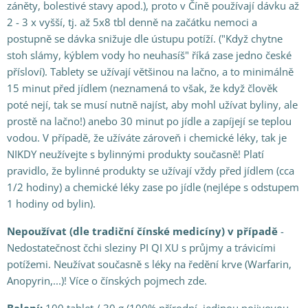
záněty, bolestivé stavy apod.), proto v Číně používají dávku až
2 - 3 x vyšší, tj. až 5x8 tbl denně na začátku nemoci a
postupně se dávka snižuje dle ústupu potíží. ("Když chytne
stoh slámy, kýblem vody ho neuhasíš" říká zase jedno české
přísloví). Tablety se užívají většinou na lačno, a to minimálně
15 minut před jídlem (neznamená to však, že když člověk
poté nejí, tak se musí nutně najíst, aby mohl užívat byliny, ale
prostě na lačno!) anebo 30 minut po jídle a zapíjejí se teplou
vodou. V případě, že užíváte zároveň i chemické léky, tak je
NIKDY neužívejte s bylinnými produkty současně! Platí
pravidlo, že bylinné produkty se užívají vždy před jídlem (cca
1/2 hodiny) a chemické léky zase po jídle (nejlépe s odstupem
1 hodiny od bylin).
Nepoužívat (dle tradiční čínské medicíny) v případě
-
Nedostatečnost čchi sleziny PI QI XU s průjmy a trávicími
potížemi. Neužívat současně s léky na ředění krve (Warfarin,
Anopyrin,...)! Více o čínských pojmech zde.