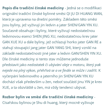
Popis dle tradiční čínské medicíny
- Jedná se o modifikaci
originální tradiční čínské bylinné směsi QI JU DI HUANG WAN,
která je upravena na dnešní poměry. Základem této směsi
jsou byliny, jež vyživují jin ledvin a jater SHEN/GAN YIN XU.
Současně obsahuje i byliny, které vyživují nedostatečnou
ledvinovou esenci SHEN JING XU, nedostatečnou krev jater
GAN XUE XU a dále byliny, jež ochlazují horko jater GAN RE a
stahují stoupající jang jater GAN YANG SHI, který vznikl na
základě nedostatečnosti jiné jater a ledvin GAN/SHEN YIN XU.
Dle čínské medicíny si tento stav můžeme jednoduše
představit jako
nedostatek či ubývání oleje v motoru, který pak
nejede na plný výkon, přehřívá se a ve finále se může i zadřít.
K
vyčerpání ledvinového a jaterního jin SHEN/GAN YIN XU
dochází však především u žen, neboť součástí jinu YIN je krev
XUE, a ta obzvláště u žen, má vždy tendenci ubývat.
Rozbor bylin ve směsi dle tradiční čínské medicíny
-
Císařskou bylinou je Shu di huang, který mocně vyživuje