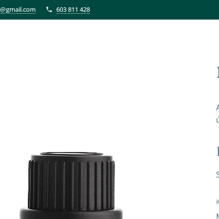
et@gmail.com
603 811 428