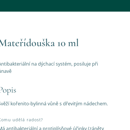
Mateřídouška 10 ml
Antibakteriální na dýchací systém, posiluje při
únavě
Popis
Svěží kořenito-bylinná vůně s dřevitým nádechem.
Komu udělá radost?
Má antibakteriální a protiplísňové účinky (záněty