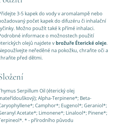
Přidejte 3-5 kapek do vody v aromalampě nebo
požadovaný počet kapek do difuzéru či inhalační
tyčinky. Možno použít také k přímé inhalaci.
Podrobné informace o možnostech použití
éterických olejů najdete v
brožuře Éterické oleje
.
Nepoužívejte neředěné na pokožku, chraňte oči a
chraňte před dětmi.
Složení
Thymus Serpillum Oil (éterický olej
mateřídouškový); Alpha-Terpinene*; Beta-
Caryophyllene*; Camphor*; Eugenol*; Geraniol*;
Geranyl Acetate*; Limonene*; Linalool*; Pinene*;
Terpineol*. * - přírodního původu