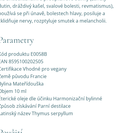
dutin, dráždivý kašel, svalové bolesti, revmatismus),
používá se při únavě, bolestech hlavy, posiluje a
zklidňuje nervy, rozptyluje smutek a melancholii.
Parametry
Kód produktu E0058B
EAN 8595100202505
Certifikace Vhodné pro vegany
Země původu Francie
Bylina Mateřídouška
Objem 10 ml
Éterické oleje dle účinku Harmonizační bylinné
Způsob získávání Parní destilace
Latinský název Thymus serpyllum
Použití