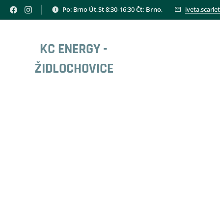
Po
: Brno
Út,St
8:30-16:30
Čt: Brno,
iveta.scarl
KC ENERGY -
ŽIDLOCHOVICE