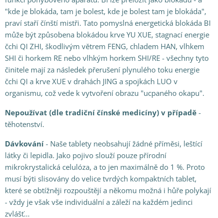
"kde je blokáda, tam je bolest, kde je bolest tam je blokáda",
praví staří čínští mistři. Tato pomyslná energetická blokáda BI
může být způsobena blokádou krve YU XUE, stagnací energie
čchi QI ZHI, škodlivým větrem FENG, chladem HAN, vlhkem
SHI či horkem RE nebo vlhkým horkem SHI/RE - všechny tyto
činitele mají za následek přerušení plynulého toku energie
čchi QI a krve XUE v drahách JING a spojkách LUO v
organismu, což vede k vytvoření obrazu "ucpaného okapu".
Nepoužívat (dle tradiční čínské medicíny) v případě
-
těhotenství.
Dávkování
- Naše tablety neobsahují žádné příměsi, leštící
látky či lepidla. Jako pojivo slouží pouze přírodní
mikrokrystalická celulóza, a to jen maximálně do 1 %. Proto
musí býti slisovány do velice tvrdých kompaktních tablet,
které se obtížněji rozpouštějí a někomu možná i hůře polykají
- vždy je však vše individuální a záleží na každém jedinci
zvlášť...