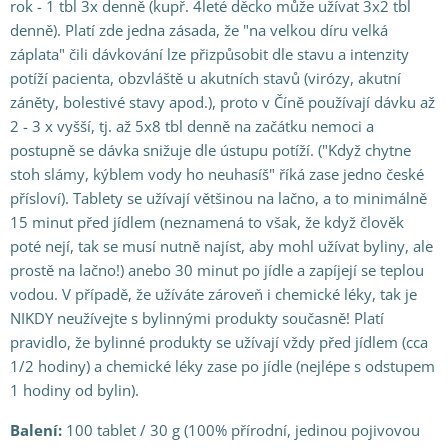
rok - 1 tbl 3x denně (kupř. 4leté děcko může užívat 3x2 tbl
denně). Platí zde jedna zásada, že "na velkou díru velká
záplata" čili dávkování lze přizpůsobit dle stavu a intenzity
potíží pacienta, obzvláště u akutních stavů (virózy, akutní
záněty, bolestivé stavy apod.), proto v Číně používají dávku až
2 - 3 x vyšší, tj. až 5x8 tbl denně na začátku nemoci a
postupně se dávka snižuje dle ústupu potíží. ("Když chytne
stoh slámy, kýblem vody ho neuhasíš" říká zase jedno české
přísloví). Tablety se užívají většinou na lačno, a to minimálně
15 minut před jídlem (neznamená to však, že když člověk
poté nejí, tak se musí nutně najíst, aby mohl užívat byliny, ale
prostě na lačno!) anebo 30 minut po jídle a zapíjejí se teplou
vodou. V případě, že užíváte zároveň i chemické léky, tak je
NIKDY neužívejte s bylinnými produkty současně! Platí
pravidlo, že bylinné produkty se užívají vždy před jídlem (cca
1/2 hodiny) a chemické léky zase po jídle (nejlépe s odstupem
1 hodiny od bylin).
Balení:
100 tablet / 30 g (100% přírodní, jedinou pojivovou