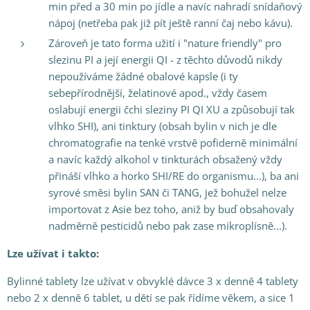
min před a 30 min po jídle a navíc nahradí snídaňový
nápoj (netřeba pak již pít ještě ranní čaj nebo kávu).
Zároveň je tato forma užití i "nature friendly" pro
slezinu PI a její energii QI - z těchto důvodů nikdy
nepoužíváme žádné obalové kapsle (i ty
sebepřírodnější, želatinové apod., vždy časem
oslabují energii čchi sleziny PI QI XU a způsobují tak
vlhko SHI), ani tinktury (obsah bylin v nich je dle
chromatografie na tenké vrstvě pofiderně minimální
a navíc každý alkohol v tinkturách obsažený vždy
přináší vlhko a horko SHI/RE do organismu...), ba ani
syrové směsi bylin SAN či TANG, jež bohužel nelze
importovat z Asie bez toho, aniž by buď obsahovaly
nadměrně pesticidů nebo pak zase mikroplísně...).
Lze užívat i takto:
Bylinné tablety lze užívat v obvyklé dávce 3 x denně 4 tablety
nebo 2 x denně 6 tablet, u dětí se pak řídíme věkem, a sice 1