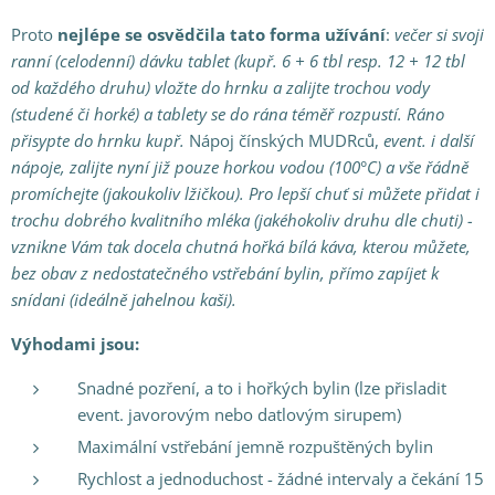
Proto
nejlépe se osvědčila
tato forma
užívání
:
večer si svoji
ranní (celodenní) dávku tablet (kupř. 6 + 6 tbl resp. 12 + 12 tbl
od každého druhu) vložte do hrnku a zalijte trochou vody
(studené či horké) a tablety
se do rána téměř rozpustí. Ráno
přisypte do hrnku kupř.
Nápoj čínských MUDRců,
event. i další
nápoje, zalijte nyní již pouze horkou vodou (100°C) a vše řádně
promíchejte (jakoukoliv lžičkou). Pro lepší chuť si můžete přidat i
trochu dobrého kvalitního mléka (jakéhokoliv druhu dle chuti) -
vznikne Vám tak docela chutná hořká bílá káva, kterou můžete,
bez obav z nedostatečného vstřebání bylin, přímo zapíjet k
snídani (ideálně jahelnou kaši
).
Výhodami jsou:
Snadné pozření, a to i hořkých bylin (lze přisladit
event. javorovým nebo datlovým sirupem)
Maximální vstřebání jemně rozpuštěných bylin
Rychlost a jednoduchost - žádné intervaly a čekání 15