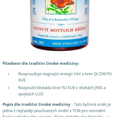
Působení dle tradiční čínské medicíny:
Rozprouďuje stagnující energii čchi a krev QI ZHI/YU
XUE
Rozpouští blokádu krve YU XUE v drahách JING a
spojkách LUO
Popis dle tradiční čínské medicíny
- Tato bylinná směs je
jedna z nejčastěji používaných směsí v TCM pro normální
funkci pohybového aparátu. BI lze přeložit jako blokádu - a