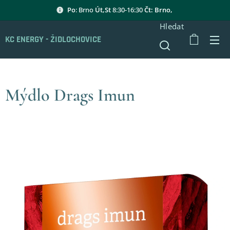
Po
: Brno
Út,St
8:30-16:30
Čt: Brno,
Hledat
KC ENERGY - ŽIDLOCHOVICE
Mýdlo Drags Imun