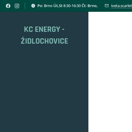
Po
: Brno
Út,St
8:30-16:30
Čt: Brno,
iveta.scarl
KC ENERGY -
ŽIDLOCHOVICE