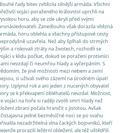
dlouhé řady bitev zvítězila silnější armáda. Všichni
přeživší vojáci poraženého království uprchli na
vysokou horu, aby se zde ukryli před svými
pronásledovateli. Zanedlouho však dorazila vítězná
armáda, horu oblehla a všechny přístupové cesty
neprodyšně uzavřela. Než aby šplhali do strmých
výšin a riskovali ztráty na životech, rozhodli se
vojáci v klidu počkat, dokud se poražení protivníci
sami nevzdají či neumřou hlady a vyčerpáním. S
vědomím, že jiné možnosti mezi nebem a zemí
nejsou, si užívali svého zázemí na úrodném úpatí
hory. Uplynul rok a ani jeden z nucených obyvatel
hory se k překvapení obléhatelů nevzdal. Možnost,
že vojáci na hoře si raději zvolili smrt hlady než
složení zbraní počala hraničit s jistotou. Avšak
zčistajasna jedné bezměsíčné noci se po svahu
přivalila nezadržitelná vlna čackých bojovníků, kteří
nejenže prorazili ležérní obležení, ale též uštědřili