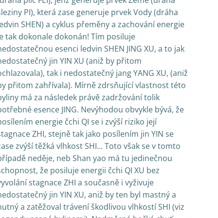
(dráha plic FEI), jenž generuje prvek Země (dráha
sleziny PI), která zase generuje prvek Vody (dráha
ledvin SHEN) a cyklus přeměny a zachování energie
je tak dokonale dokonán! Tím posiluje
nedostatečnou esenci ledvin SHEN JING XU, a to jak
nedostatečný jin YIN XU (aniž by přitom
ochlazovala), tak i nedostatečný jang YANG XU, (aniž
by přitom zahřívala). Mírně zdrsňující vlastnost této
byliny má za následek právě zadržování tolik
potřebné esence JING. Nevýhodou obvykle bývá, že
posílením energie čchi QI se i zvýší riziko její
stagnace ZHI, stejně tak jako posílením jin YIN se
zase zvýší těžká vlhkost SHI... Toto však se v tomto
případě neděje, neb Shan yao má tu jedinečnou
schopnost, že posiluje energii čchi QI XU bez
vyvolání stagnace ZHI a současně i vyživuje
nedostatečný jin YIN XU, aniž by ten byl mastný a
hutný a zatěžoval trávení škodlivou vlhkostí SHI (viz