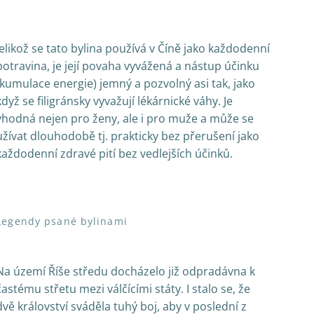
Jelikož se tato bylina používá v Číně jako každodenní
potravina, je její povaha vy­vážená a nástup účinku
(kumulace energie) jemný a pozvolný asi tak, jako
když se filigránsky vyvažují lékárnické váhy. Je
vhodná nejen pro ženy, ale i pro muže a může se
užívat dlouhodobě tj. prakticky bez přerušení jako
každodenní zdravé pití bez vedlejších účinků.
Legendy psané bylinami
Na území Říše středu docházelo již odpradávna k
častému střetu mezi válčícími státy. I stalo se, že
dvě království sváděla tuhý boj, aby v poslední z