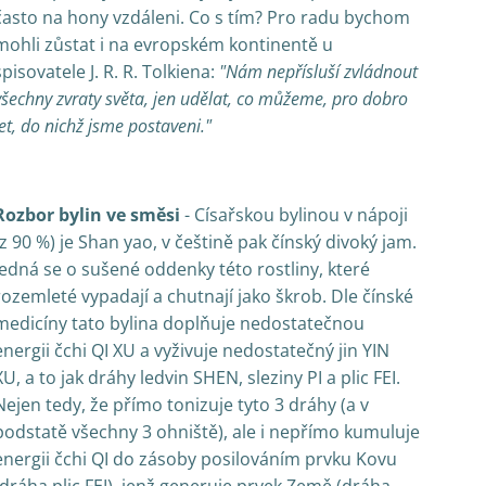
často na hony vzdáleni. Co s tím? Pro radu bychom
mohli zůstat i na evropském kontinentě u
spisovatele J. R. R. Tolkiena:
"Nám nepřísluší zvládnout
všechny zvraty světa, jen udělat, co můžeme, pro dobro
let, do nichž jsme postaveni."
Rozbor bylin ve směsi
- Císařskou bylinou v nápoji
(z 90 %) je Shan yao, v češtině pak čínský divoký jam.
Jedná se o sušené oddenky této rostliny, které
rozemleté vypadají a chutnají jako škrob. Dle čínské
medicíny tato bylina doplňuje nedostatečnou
energii čchi QI XU a vyživuje nedostatečný jin YIN
XU, a to jak dráhy ledvin SHEN, sleziny PI a plic FEI.
Nejen tedy, že přímo tonizuje tyto 3 dráhy (a v
podstatě všechny 3 ohniště), ale i nepřímo kumuluje
ener­gii čchi QI do zásoby posilováním prvku Kovu