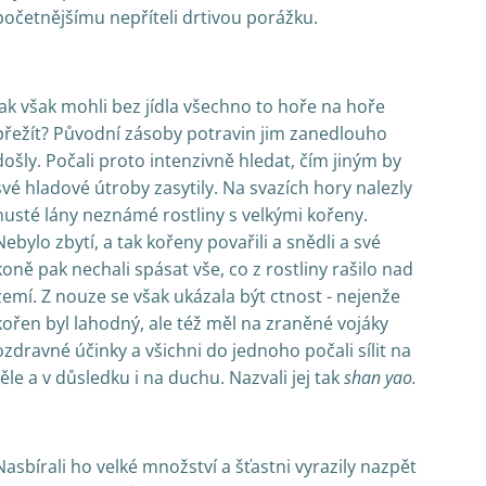
početnějšímu nepříteli drtivou porážku.
Jak však mohli bez jídla všechno to hoře na hoře
přežít? Původní zásoby potravin jim zanedlouho
došly. Počali proto intenzivně hledat, čím jiným by
své hladové útroby zasytily. Na svazích hory nalezly
husté lány neznámé rostliny s velkými kořeny.
Nebylo zbytí, a tak kořeny povařili a snědli a své
koně pak nechali spásat vše, co z rostliny rašilo nad
zemí. Z nouze se však ukázala být ctnost - nejenže
kořen byl lahodný, ale též měl na zraněné vojáky
ozdravné účinky a všichni do jednoho počali sílit na
těle a v důsledku i na duchu. Nazvali jej tak
shan yao.
Nasbírali ho velké množství a šťastni vyrazily nazpět