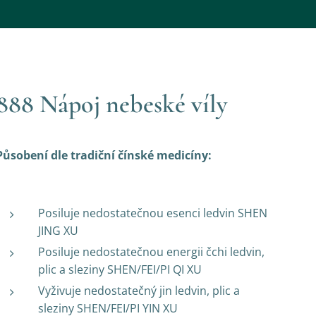
888 Nápoj nebeské víly
Působení dle tradiční čínské medicíny:
Posiluje nedostatečnou esenci ledvin SHEN
JING XU
Posiluje nedostatečnou energii čchi ledvin,
plic a sleziny SHEN/FEI/PI QI XU
Vyživuje nedostatečný jin ledvin, plic a
sleziny SHEN/FEI/PI YIN XU