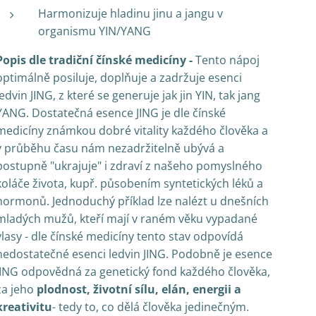
Harmonizuje hladinu jinu a jangu v
organismu YIN/YANG
Popis dle tradiční čínské medicíny -
Tento nápoj
optimálně posiluje, doplňuje a zadržuje esenci
ledvin JING, z které se generuje jak jin YIN, tak jang
YANG. Dostatečná esence JING je dle čínské
medicíny známkou dobré vitality každého člověka a
v průběhu času nám nezadržitelně ubývá a
postupně "ukrajuje" i zdraví z našeho pomyslného
koláče živo­ta, kupř. působením syntetických léků a
hormonů. Jednoduchý příklad lze nalézt u dnešních
mladých mužů, kteří mají v raném věku vypadané
vlasy - dle čínské medicíny tento stav odpovídá
nedostatečné esenci ledvin JING. Podobně je esence
JING odpovědná za genetický fond každého člověka,
za jeho
plodnost, životní sílu, elán, energii a
kreativitu
- tedy to, co dělá člověka jedinečným.