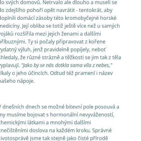
do svých domovů. Netrvalo ale dlouho a museli se
do zdejšího pohoří opět navrátit - tentokrát, aby
doplnili domácí zásoby této kromobyčejné horské
medicíny. Její obliba se totiž ještě více než u samých
vojáků rozšířila mezi jejich ženami a dalšími
příbuznými. Ty si počaly připravovat z kořene
vydatný výluh, jenž pravidelně popíjely, neboť
shledaly, že různé strázně a těžkosti se jim tak z těla
vyplavují.
"Jako by se nás dotkla sama víla z nebes,"
říkaly o jeho účincích. Odtud též pramení i název
našeho nápoje.
V dnešních dnech se možné bitevní pole posouvá a
my musíme bojovat s hormonální nevyvážeností,
chemickými látkami a mnohými dalšími
znečištěními doslova na každém kroku. Správné
životosprávě jsme tak stejně jako čisté přírodě