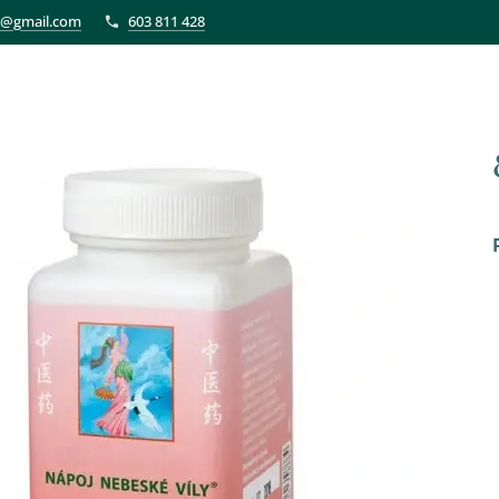
et@gmail.com
603 811 428