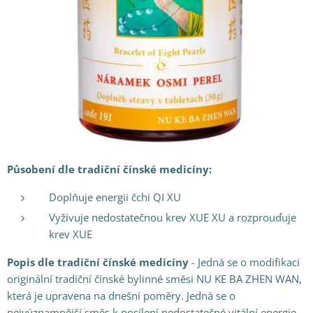
Působení dle tradiční čínské medicíny:
Doplňuje energii čchi QI XU
Vyživuje nedostatečnou krev XUE XU a rozprouďuje
krev XUE
Popis dle tradiční čínské medicíny
- Jedná se o modifikaci
originální tradiční čínské bylinné směsi NU KE BA ZHEN WAN,
která je upravena na dnešní poměry. Jedná se o
nejvýznamnější směs k posílení nedostatečné vitální energie