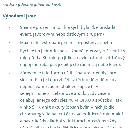
snídani (ideálně jahelnou kaši
).
Výhodami jsou:
Snadné pozření, a to i hořkých bylin (lze přisladit
event. javorovým nebo datlovým sirupem)
Maximální vstřebání jemně rozpuštěných bylin
Rychlost a jednoduchost - žádné intervaly a čekání 15
min před a 30 min po jídle a navíc nahradí snídaňový
nápoj (netřeba pak již pít ještě ranní čaj nebo kávu).
Zároveň je tato forma užití i "nature friendly" pro
slezinu PI a její energii QI - z těchto důvodů nikdy
nepoužíváme žádné obalové kapsle (i ty
sebepřírodnější, želatinové apod., vždy časem
oslabují energii čchi sleziny PI QI XU a způsobují tak
vlhko SHI), ani tinktury (obsah bylin v nich je dle
chromatografie na tenké vrstvě pofiderně minimální
a navíc každý alkohol v tinkturách obsažený vždy
přináší vlhko a horko SHI/RE do organismu...), ba ani