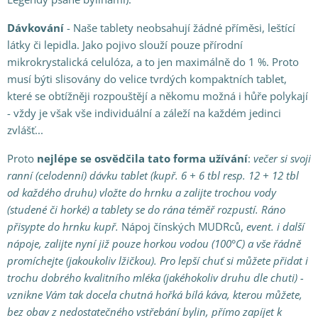
Dávkování
- Naše tablety neobsahují žádné příměsi, leštící
látky či lepidla. Jako pojivo slouží pouze přírodní
mikrokrystalická celulóza, a to jen maximálně do 1 %. Proto
musí býti slisovány do velice tvrdých kompaktních tablet,
které se obtížněji rozpouštějí a někomu možná i hůře polykají
- vždy je však vše individuální a záleží na každém jedinci
zvlášť...
Proto
nejlépe se osvědčila
tato forma
užívání
:
večer si svoji
ranní (celodenní) dávku tablet (kupř. 6 + 6 tbl resp. 12 + 12 tbl
od každého druhu) vložte do hrnku a zalijte trochou vody
(studené či horké) a tablety
se do rána téměř rozpustí. Ráno
přisypte do hrnku kupř.
Nápoj čínských MUDRců,
event. i další
nápoje, zalijte nyní již pouze horkou vodou (100°C) a vše řádně
promíchejte (jakoukoliv lžičkou). Pro lepší chuť si můžete přidat i
trochu dobrého kvalitního mléka (jakéhokoliv druhu dle chuti) -
vznikne Vám tak docela chutná hořká bílá káva, kterou můžete,
bez obav z nedostatečného vstřebání bylin, přímo zapíjet k