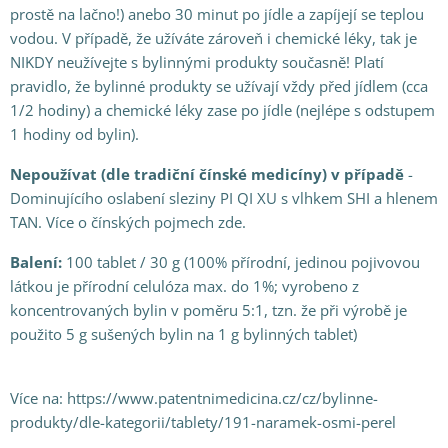
prostě na lačno!) anebo 30 minut po jídle a zapíjejí se teplou
vodou. V případě, že užíváte zároveň i chemické léky, tak je
NIKDY neužívejte s bylinnými produkty současně! Platí
pravidlo, že bylinné produkty se užívají vždy před jídlem (cca
1/2 hodiny) a chemické léky zase po jídle (nejlépe s odstupem
1 hodiny od bylin).
Nepoužívat (dle tradiční čínské medicíny) v případě
-
Dominujícího oslabení sleziny PI QI XU s vlhkem SHI a hlenem
TAN. Více o čínských pojmech zde.
Balení:
100 tablet / 30 g (100% přírodní, jedinou pojivovou
látkou je přírodní celulóza max. do 1%; vyrobeno z
koncentrovaných bylin v poměru 5:1, tzn. že při výrobě je
použito 5 g sušených bylin na 1 g bylinných tablet)
Více na: https://www.patentnimedicina.cz/cz/bylinne-
produkty/dle-kategorii/tablety/191-naramek-osmi-perel