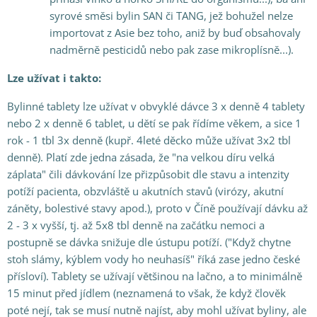
syrové směsi bylin SAN či TANG, jež bohužel nelze
importovat z Asie bez toho, aniž by buď obsahovaly
nadměrně pesticidů nebo pak zase mikroplísně...).
Lze užívat i takto:
Bylinné tablety lze užívat v obvyklé dávce 3 x denně 4 tablety
nebo 2 x denně 6 tablet, u dětí se pak řídíme věkem, a sice 1
rok - 1 tbl 3x denně (kupř. 4leté děcko může užívat 3x2 tbl
denně). Platí zde jedna zásada, že "na velkou díru velká
záplata" čili dávkování lze přizpůsobit dle stavu a intenzity
potíží pacienta, obzvláště u akutních stavů (virózy, akutní
záněty, bolestivé stavy apod.), proto v Číně používají dávku až
2 - 3 x vyšší, tj. až 5x8 tbl denně na začátku nemoci a
postupně se dávka snižuje dle ústupu potíží. ("Když chytne
stoh slámy, kýblem vody ho neuhasíš" říká zase jedno české
přísloví). Tablety se užívají většinou na lačno, a to minimálně
15 minut před jídlem (neznamená to však, že když člověk
poté nejí, tak se musí nutně najíst, aby mohl užívat byliny, ale