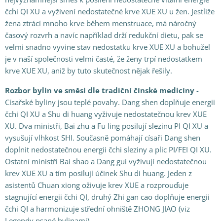
čchi QI XU a vyživení nedostatečné krve XUE XU u žen. Jestliže
žena ztrácí mnoho krve během menstruace, má náročný
časový rozvrh a navíc například drží redukční dietu, pak se
velmi snadno vyvine stav nedostatku krve XUE XU a bohužel
je v naší společnosti velmi časté, že ženy trpí nedostatkem
krve XUE XU, aniž by tuto skutečnost nějak řešily.
Rozbor bylin ve směsi dle tradiční čínské medicíny
-
Císařské byliny jsou teplé povahy. Dang shen doplňuje energii
čchi QI XU a Shu di huang vyživuje nedostatečnou krev XUE
XU. Dva ministři, Bai zhu a Fu ling posilují slezinu PI QI XU a
vysušují vlhkost SHI. Současně pomáhají císaři Dang shen
doplnit nedostatečnou energii čchi sleziny a plic PI/FEI QI XU.
Ostatní ministři Bai shao a Dang gui vyživují nedostatečnou
krev XUE XU a tím posilují účinek Shu di huang. Jeden z
asistentů Chuan xiong oživuje krev XUE a rozprouďuje
stagnující energii čchi QI, druhý Zhi gan cao doplňuje energii
čchi QI a harmonizuje střední ohniště ZHONG JIAO (viz
Legendy psané bylinami).