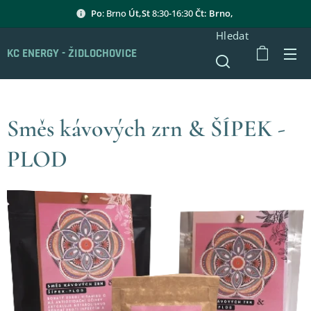
Po
: Brno
Út,St
8:30-16:30
Čt: Brno,
Hledat
KC ENERGY - ŽIDLOCHOVICE
Směs kávových zrn & ŠÍPEK -
PLOD