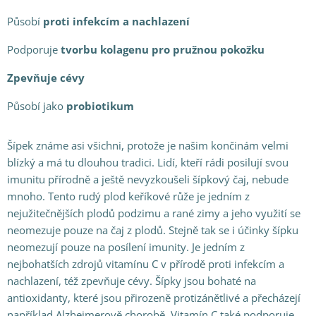
Působí
proti infekcím a nachlazení
Podporuje
tvorbu kolagenu pro pružnou pokožku
Zpevňuje cévy
Působí jako
probiotikum
Šípek známe asi všichni, protože je našim končinám velmi
blízký a má tu dlouhou tradici. Lidí, kteří rádi posilují svou
imunitu přírodně a ještě nevyzkoušeli šípkový čaj, nebude
mnoho. Tento rudý plod keříkové růže je jedním z
nejužitečnějších plodů podzimu a rané zimy a jeho využití se
neomezuje pouze na čaj z plodů. Stejně tak se i účinky šípku
neomezují pouze na posílení imunity. Je jedním z
nejbohatších zdrojů vitamínu C v přírodě proti infekcím a
nachlazení, též zpevňuje cévy. Šípky jsou bohaté na
antioxidanty, které jsou přirozeně protizánětlivé a přecházejí
například Alzheimerově chorobě. Vitamín C také podporuje