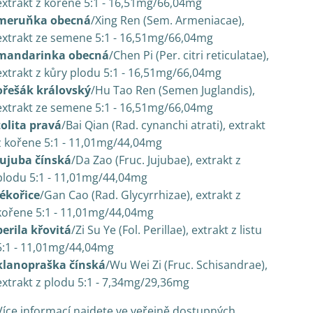
extrakt z kořene 5:1 - 16,51mg/66,04mg
meruňka obecná
/Xing Ren (Sem. Armeniacae),
extrakt ze semene 5:1 - 16,51mg/66,04mg
mandarinka obecná
/Chen Pi (Per. citri reticulatae),
extrakt z kůry plodu 5:1 - 16,51mg/66,04mg
ořešák královský
/Hu Tao Ren (Semen Juglandis),
extrakt ze semene 5:1 - 16,51mg/66,04mg
tolita pravá
/Bai Qian (Rad. cynanchi atrati), extrakt
z kořene 5:1 - 11,01mg/44,04mg
jujuba čínská
/Da Zao (Fruc. Jujubae), extrakt z
plodu 5:1 - 11,01mg/44,04mg
lékořice
/Gan Cao (Rad. Glycyrrhizae), extrakt z
kořene 5:1 - 11,01mg/44,04mg
perila křovitá
/Zi Su Ye (Fol. Perillae), extrakt z listu
5:1 - 11,01mg/44,04mg
klanopraška čínská
/Wu Wei Zi (Fruc. Schisandrae),
extrakt z plodu 5:1 - 7,34mg/29,36mg
Více informací najdete ve veřejně dostupných