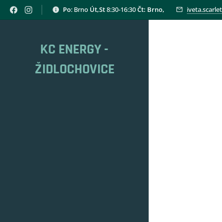
Po
: Brno
Út,St
8:30-16:30
Čt: Brno,
iveta.scarl
KC ENERGY -
ŽIDLOCHOVICE