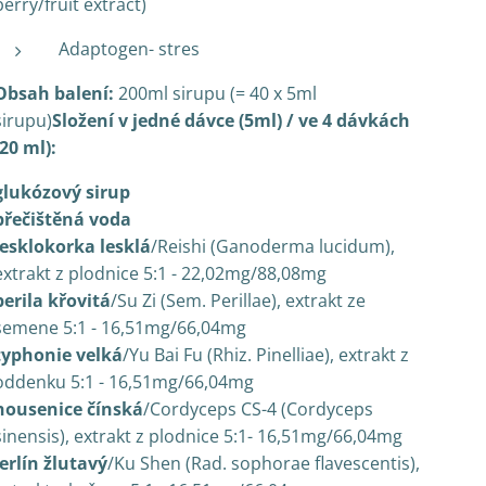
berry/fruit extract)
Adaptogen- stres
Obsah balení:
200ml sirupu (= 40 x 5ml
sirupu)
Složení v jedné dávce (5ml) / ve 4 dávkách
(20 ml):
glukózový sirup
přečištěná voda
lesklokorka lesklá
/Reishi (Ganoderma lucidum),
extrakt z plodnice 5:1 - 22,02mg/88,08mg
perila křovitá
/Su Zi (Sem. Perillae), extrakt ze
semene 5:1 - 16,51mg/66,04mg
typhonie velká
/Yu Bai Fu (Rhiz. Pinelliae), extrakt z
oddenku 5:1 - 16,51mg/66,04mg
housenice čínská
/Cordyceps CS-4 (Cordyceps
sinensis), extrakt z plodnice 5:1- 16,51mg/66,04mg
jerlín žlutavý
/Ku Shen (Rad. sophorae flavescentis),