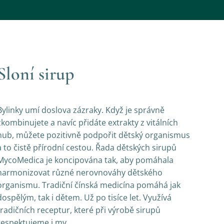
Sloní sirup
Bylinky umí doslova zázraky. Když je správně
zkombinujete a navíc přidáte extrakty z vitálních
hub, můžete pozitivně podpořit dětský organismus
a to čistě přírodní cestou. Řada dětských sirupů
MycoMedica je koncipována tak, aby pomáhala
harmonizovat různé nerovnováhy dětského
organismu. Tradiční čínská medicína pomáhá jak
dospělým, tak i dětem. Už po tisíce let. Využívá
tradičních receptur, které při výrobě sirupů
respektujeme i my.