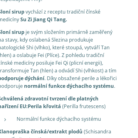
Sloní
sirup
vychází z receptu tradiční čínské
medicíny
Su Zi Jiang Qi Tang.
Sloní sirup
je svým složením primárně zaměřený
na stavy, kdy oslabená Slezina produkuje
patologické Shi (vlhko), které stoupá, vytváří Tan
(hlen) a oslabuje Fei (Plíce). Z pohledu tradiční
čínské medicíny posiluje Fei Qi (plicní energii),
transformuje Tan (hlen) a odvádí Shi (vlhkost) a tím
podporuje dýchání
. Díky obsažené perile a lékořici
podporuje
normální funkce dý
chacího syst
ému
.
Schválená zdravotní tvrzení dle platných
nařízení EU:
Perila křovitá
(Perilla frutescens)
Normální funkce dýchacího systému
Klanopraška čínská/extrakt plodů
(Schisandra