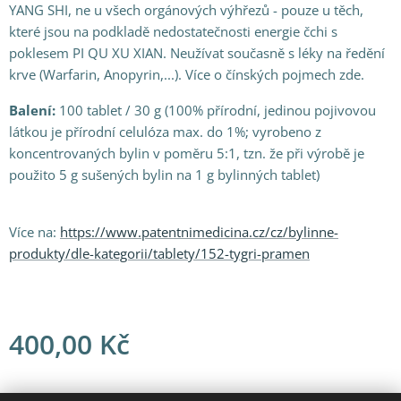
YANG SHI, ne u všech orgánových výhřezů - pouze u těch,
které jsou na podkladě nedostatečnosti energie čchi s
poklesem PI QU XU XIAN. Neužívat současně s léky na ředění
krve (Warfarin, Anopyrin,...). Více o čínských pojmech zde.
Balení:
100 tablet / 30 g (100% přírodní, jedinou pojivovou
látkou je přírodní celulóza max. do 1%; vyrobeno z
koncentrovaných bylin v poměru 5:1, tzn. že při výrobě je
použito 5 g sušených bylin na 1 g bylinných tablet)
Více na:
https://www.patentnimedicina.cz/cz/bylinne-
produkty/dle-kategorii/tablety/152-tygri-pramen
400,00
Kč