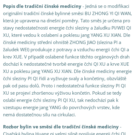
Popis dle tradiční čínské medicíny
- Jedná se o modifikaci
originální tradiční čínské bylinné směsi BU ZHONG YI QI WAN,
která je upravena na dnešní poměry. Tato směs je určena pro
stavy nedostatečnosti energie čchi sleziny a žaludku PI/WEI QI
XU, které vedou k oslabení a poklesu jang YANG XU XIAN. Dle
čínské medicíny střední ohniště ZHONG JIAO (slezina PI a
žaludek WEI) produkuje z potravy a vzduchu energii čchi QI a
krev XUE. V případě oslabené funkce těchto orgánových drah
dochází k nedostatečné tvorbě energie čchi QI XU a krve XUE
XU a poklesu jang YANG XU XIAN. Dle čínské medicíny energie
čchi sleziny PI QI řídí a vyživuje svaly a končetiny, obzvláště
pak od pasu dolů. Proto i nedostatečná funkce sleziny PI QI
XU se projeví zhoršenou výživou končetin. Pokud se tedy
oslabí energie čchi sleziny PI QI XU, tak nedochází pak k
vzestupu energie jang YANG do povrchových vrstev, kde
nemá dostatečnou sílu na cirkulaci.
Rozbor bylin ve směsi dle tradiční čínské medicíny
-
Císařská bylina Huang qi velmi silně posiluje energii čchi QI