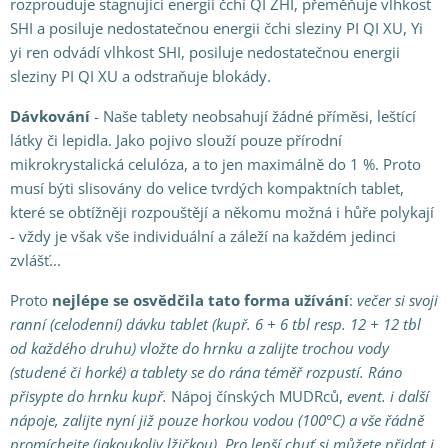
rozprouďuje stagnující energii čchi QI ZHI, přeměňuje vlhkost
SHI a posiluje nedostatečnou energii čchi sleziny PI QI XU, Yi
yi ren odvádí vlhkost SHI, posiluje nedostatečnou energii
sleziny PI QI XU a odstraňuje blokády.
Dávkování
- Naše tablety neobsahují žádné příměsi, leštící
látky či lepidla. Jako pojivo slouží pouze přírodní
mikrokrystalická celulóza, a to jen maximálně do 1 %. Proto
musí býti slisovány do velice tvrdých kompaktních tablet,
které se obtížněji rozpouštějí a někomu možná i hůře polykají
- vždy je však vše individuální a záleží na každém jedinci
zvlášť...
Proto
nejlépe se osvědčila
tato forma
užívání
:
večer si svoji
ranní (celodenní) dávku tablet (kupř. 6 + 6 tbl resp. 12 + 12 tbl
od každého druhu) vložte do hrnku a zalijte trochou vody
(studené či horké) a tablety
se do rána téměř rozpustí. Ráno
přisypte do hrnku kupř.
Nápoj čínských MUDRců,
event. i další
nápoje, zalijte nyní již pouze horkou vodou (100°C) a vše řádně
promíchejte (jakoukoliv lžičkou). Pro lepší chuť si můžete přidat i