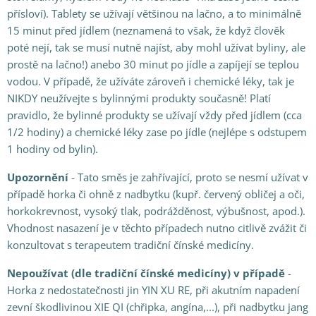
přísloví). Tablety se užívají většinou na lačno, a to minimálně
15 minut před jídlem (neznamená to však, že když člověk
poté nejí, tak se musí nutně najíst, aby mohl užívat byliny, ale
prostě na lačno!) anebo 30 minut po jídle a zapíjejí se teplou
vodou. V případě, že užíváte zároveň i chemické léky, tak je
NIKDY neužívejte s bylinnými produkty současně! Platí
pravidlo, že bylinné produkty se užívají vždy před jídlem (cca
1/2 hodiny) a chemické léky zase po jídle (nejlépe s odstupem
1 hodiny od bylin).
Upozornění
- Tato směs je zahřívající, proto se nesmí užívat v
případě horka či ohně z nadbytku (kupř. červený obličej a oči,
horkokrevnost, vysoký tlak, podrážděnost, výbušnost, apod.).
Vhodnost nasazení je v těchto případech nutno citlivě zvážit či
konzultovat s terapeutem tradiční čínské medicíny.
Nepoužívat (dle tradiční čínské medicíny) v případě
-
Horka z nedostatečnosti jin YIN XU RE, při akutním napadení
zevní škodlivinou XIE QI (chřipka, angína,...), při nadbytku jang