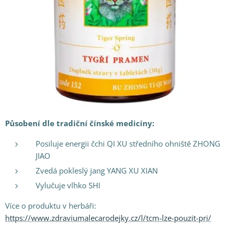
Působení dle tradiční čínské medicíny:
Posiluje energii čchi QI XU středního ohniště ZHONG
JIAO
Zvedá pokleslý jang YANG XU XIAN
Vylučuje vlhko SHI
Více o produktu v herbáři:
https://www.zdraviumalecarodejky.cz/l/tcm-lze-pouzit-pri/