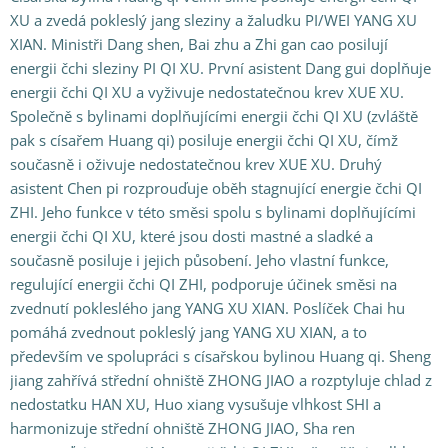
XU a zvedá pokleslý jang sleziny a žaludku PI/WEI YANG XU
XIAN. Ministři Dang shen, Bai zhu a Zhi gan cao posilují
energii čchi sleziny PI QI XU. První asistent Dang gui doplňuje
energii čchi QI XU a vyživuje nedostatečnou krev XUE XU.
Společně s bylinami doplňujícími energii čchi QI XU (zvláště
pak s císařem Huang qi) posiluje energii čchi QI XU, čímž
současně i oživuje nedostatečnou krev XUE XU. Druhý
asistent Chen pi rozprouďuje oběh stagnující energie čchi QI
ZHI. Jeho funkce v této směsi spolu s bylinami doplňujícími
energii čchi QI XU, které jsou dosti mastné a sladké a
současně posiluje i jejich působení. Jeho vlastní funkce,
regulující energii čchi QI ZHI, podporuje účinek směsi na
zvednutí pokleslého jang YANG XU XIAN. Poslíček Chai hu
pomáhá zvednout pokleslý jang YANG XU XIAN, a to
především ve spolupráci s císařskou bylinou Huang qi. Sheng
jiang zahřívá střední ohniště ZHONG JIAO a rozptyluje chlad z
nedostatku HAN XU, Huo xiang vysušuje vlhkost SHI a
harmonizuje střední ohniště ZHONG JIAO, Sha ren