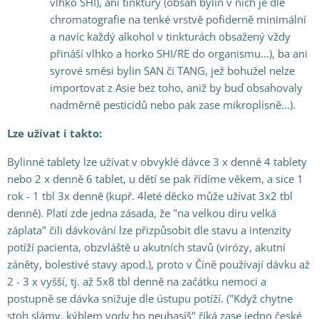
vlhko SHI), ani tinktury (obsah bylin v nich je dle
chromatografie na tenké vrstvě pofiderně minimální
a navíc každý alkohol v tinkturách obsažený vždy
přináší vlhko a horko SHI/RE do organismu...), ba ani
syrové směsi bylin SAN či TANG, jež bohužel nelze
importovat z Asie bez toho, aniž by buď obsahovaly
nadměrně pesticidů nebo pak zase mikroplísně...).
Lze užívat i takto:
Bylinné tablety lze užívat v obvyklé dávce 3 x denně 4 tablety
nebo 2 x denně 6 tablet, u dětí se pak řídíme věkem, a sice 1
rok - 1 tbl 3x denně (kupř. 4leté děcko může užívat 3x2 tbl
denně). Platí zde jedna zásada, že "na velkou díru velká
záplata" čili dávkování lze přizpůsobit dle stavu a intenzity
potíží pacienta, obzvláště u akutních stavů (virózy, akutní
záněty, bolestivé stavy apod.), proto v Číně používají dávku až
2 - 3 x vyšší, tj. až 5x8 tbl denně na začátku nemoci a
postupně se dávka snižuje dle ústupu potíží. ("Když chytne
stoh slámy, kýblem vody ho neuhasíš" říká zase jedno české