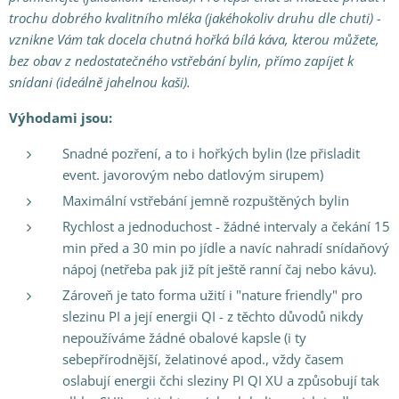
trochu dobrého kvalitního mléka (jakéhokoliv druhu dle chuti) -
vznikne Vám tak docela chutná hořká bílá káva, kterou můžete,
bez obav z nedostatečného vstřebání bylin, přímo zapíjet k
snídani (ideálně jahelnou kaši
).
Výhodami jsou:
Snadné pozření, a to i hořkých bylin (lze přisladit
event. javorovým nebo datlovým sirupem)
Maximální vstřebání jemně rozpuštěných bylin
Rychlost a jednoduchost - žádné intervaly a čekání 15
min před a 30 min po jídle a navíc nahradí snídaňový
nápoj (netřeba pak již pít ještě ranní čaj nebo kávu).
Zároveň je tato forma užití i "nature friendly" pro
slezinu PI a její energii QI - z těchto důvodů nikdy
nepoužíváme žádné obalové kapsle (i ty
sebepřírodnější, želatinové apod., vždy časem
oslabují energii čchi sleziny PI QI XU a způsobují tak