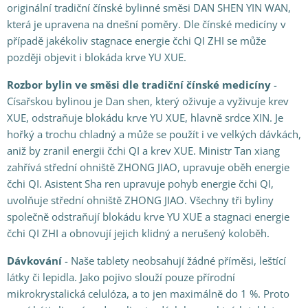
originální tradiční čínské bylinné směsi DAN SHEN YIN WAN,
která je upravena na dnešní poměry. Dle čínské medicíny v
případě jakékoliv stagnace energie čchi QI ZHI se může
později objevit i blokáda krve YU XUE.
Rozbor bylin ve směsi dle tradiční čínské medicíny
-
Císařskou bylinou je Dan shen, který oživuje a vyživuje krev
XUE, odstraňuje blokádu krve YU XUE, hlavně srdce XIN. Je
hořký a trochu chladný a může se použít i ve velkých dávkách,
aniž by zranil energii čchi QI a krev XUE. Ministr Tan xiang
zahřívá střední ohniště ZHONG JIAO, upravuje oběh energie
čchi QI. Asistent Sha ren upravuje pohyb energie čchi QI,
uvolňuje střední ohniště ZHONG JIAO. Všechny tři byliny
společně odstraňují blokádu krve YU XUE a stagnaci energie
čchi QI ZHI a obnovují jejich klidný a nerušený koloběh.
Dávkování
- Naše tablety neobsahují žádné příměsi, leštící
látky či lepidla. Jako pojivo slouží pouze přírodní
mikrokrystalická celulóza, a to jen maximálně do 1 %. Proto