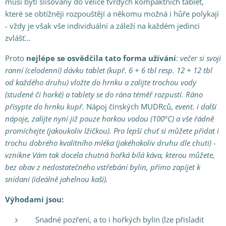
musí býti slisovány do velice tvrdých kompaktních tablet,
které se obtížněji rozpouštějí a někomu možná i hůře polykají
- vždy je však vše individuální a záleží na každém jedinci
zvlášť...
Proto
nejlépe se osvědčila
tato forma
užívání
:
večer si svoji
ranní (celodenní) dávku tablet (kupř. 6 + 6 tbl resp. 12 + 12 tbl
od každého druhu) vložte do hrnku a zalijte trochou vody
(studené či horké) a tablety
se do rána téměř rozpustí. Ráno
přisypte do hrnku kupř.
Nápoj čínských MUDRců,
event. i další
nápoje, zalijte nyní již pouze horkou vodou (100°C) a vše řádně
promíchejte (jakoukoliv lžičkou). Pro lepší chuť si můžete přidat i
trochu dobrého kvalitního mléka (jakéhokoliv druhu dle chuti) -
vznikne Vám tak docela chutná hořká bílá káva, kterou můžete,
bez obav z nedostatečného vstřebání bylin, přímo zapíjet k
snídani (ideálně jahelnou kaši
).
Výhodami jsou:
Snadné pozření, a to i hořkých bylin (lze přisladit