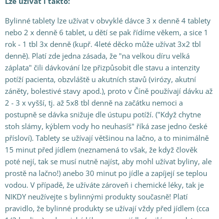
Lze užívat i takto:
Bylinné tablety lze užívat v obvyklé dávce 3 x denně 4 tablety
nebo 2 x denně 6 tablet, u dětí se pak řídíme věkem, a sice 1
rok - 1 tbl 3x denně (kupř. 4leté děcko může užívat 3x2 tbl
denně). Platí zde jedna zásada, že "na velkou díru velká
záplata" čili dávkování lze přizpůsobit dle stavu a intenzity
potíží pacienta, obzvláště u akutních stavů (virózy, akutní
záněty, bolestivé stavy apod.), proto v Číně používají dávku až
2 - 3 x vyšší, tj. až 5x8 tbl denně na začátku nemoci a
postupně se dávka snižuje dle ústupu potíží. ("Když chytne
stoh slámy, kýblem vody ho neuhasíš" říká zase jedno české
přísloví). Tablety se užívají většinou na lačno, a to minimálně
15 minut před jídlem (neznamená to však, že když člověk
poté nejí, tak se musí nutně najíst, aby mohl užívat byliny, ale
prostě na lačno!) anebo 30 minut po jídle a zapíjejí se teplou
vodou. V případě, že užíváte zároveň i chemické léky, tak je
NIKDY neužívejte s bylinnými produkty současně! Platí
pravidlo, že bylinné produkty se užívají vždy před jídlem (cca