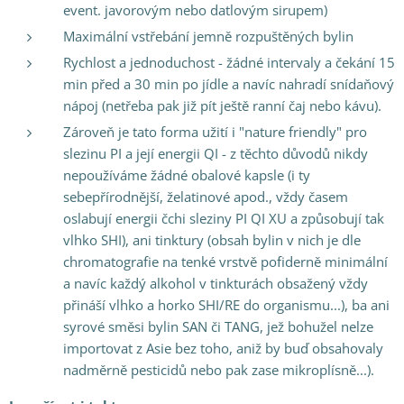
event. javorovým nebo datlovým sirupem)
Maximální vstřebání jemně rozpuštěných bylin
Rychlost a jednoduchost - žádné intervaly a čekání 15
min před a 30 min po jídle a navíc nahradí snídaňový
nápoj (netřeba pak již pít ještě ranní čaj nebo kávu).
Zároveň je tato forma užití i "nature friendly" pro
slezinu PI a její energii QI - z těchto důvodů nikdy
nepoužíváme žádné obalové kapsle (i ty
sebepřírodnější, želatinové apod., vždy časem
oslabují energii čchi sleziny PI QI XU a způsobují tak
vlhko SHI), ani tinktury (obsah bylin v nich je dle
chromatografie na tenké vrstvě pofiderně minimální
a navíc každý alkohol v tinkturách obsažený vždy
přináší vlhko a horko SHI/RE do organismu...), ba ani
syrové směsi bylin SAN či TANG, jež bohužel nelze
importovat z Asie bez toho, aniž by buď obsahovaly
nadměrně pesticidů nebo pak zase mikroplísně...).