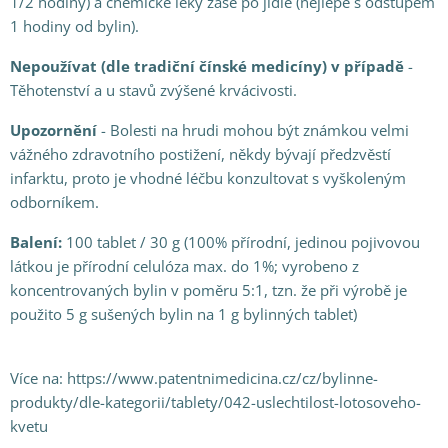
1/2 hodiny) a chemické léky zase po jídle (nejlépe s odstupem
1 hodiny od bylin).
Nepoužívat (dle tradiční čínské medicíny) v případě
-
Těhotenství a u stavů zvýšené krvácivosti.
Upozornění
- Bolesti na hrudi mohou být známkou velmi
vážného zdravotního postižení, někdy bývají předzvěstí
infarktu, proto je vhodné léčbu konzultovat s vyškoleným
odborníkem.
Balení:
100 tablet / 30 g (100% přírodní, jedinou pojivovou
látkou je přírodní celulóza max. do 1%; vyrobeno z
koncentrovaných bylin v poměru 5:1, tzn. že při výrobě je
použito 5 g sušených bylin na 1 g bylinných tablet)
Více na: https://www.patentnimedicina.cz/cz/bylinne-
produkty/dle-kategorii/tablety/042-uslechtilost-lotosoveho-
kvetu