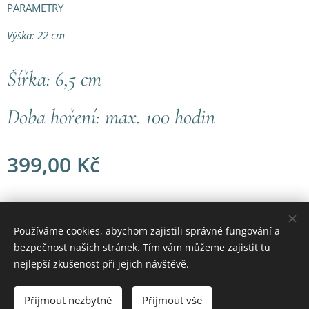
PARAMETRY
Výška: 22 cm
Šířka: 6,5 cm
Doba hoření: max. 100 hodin
399,00
Kč
© 2021 Všechna práva vyhrazena
Používáme cookies, abychom zajistili správné fungování a
bezpečnost našich stránek. Tím vám můžeme zajistit tu
Vytvořeno službou
Webnode
Cookies
nejlepší zkušenost při jejich návštěvě.
Do košíku
Přijmout nezbytné
Přijmout vše