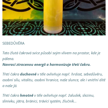
SEBEDŮVĚRA
Tato žlutá čakrová svíce působí svým vlivem na prostor, kde je
pálena.
Navrací ztracenou energii a harmonizuje třetí čakru.
Třetí čakra
duchovně
v těle ovlivňuje např. hrdost, sebedůvěru,
osobní sílu, vitalitu, osobní hranice, naše slunce, ale i vnitřní dítě
a naše Já.
Třetí čakra
hmotně
v těle ovlivňuje např. žaludek, slezinu,
slinivku, játra, bránici, trávící systém, žlučník...