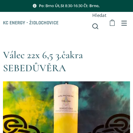
Po
: Brno
Út,St
8:30-16:30
Čt: Brno,
Hledat
KC ENERGY - ŽIDLOCHOVICE
Válec 22x 6,5 3.čakra
SEBEDŮVĚRA