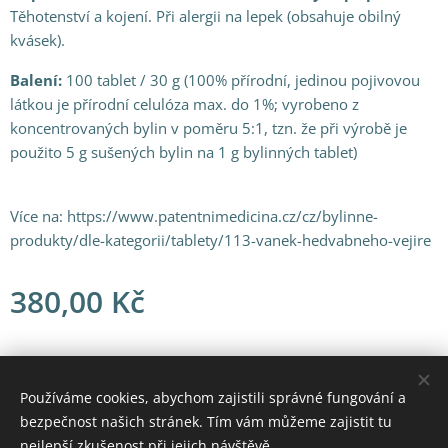
Těhotenství a kojení. Při alergii na lepek (obsahuje obilný
kvásek).
Balení:
100 tablet / 30 g (100% přírodní, jedinou pojivovou
látkou je přírodní celulóza max. do 1%; vyrobeno z
koncentrovaných bylin v poměru 5:1, tzn. že při výrobě je
použito 5 g sušených bylin na 1 g bylinných tablet)
Více na: https://www.patentnimedicina.cz/cz/bylinne-
produkty/dle-kategorii/tablety/113-vanek-hedvabneho-vejire
380,00
Kč
© 2021 Všechna práva vyhrazena
Používáme cookies, abychom zajistili správné fungování a
bezpečnost našich stránek. Tím vám můžeme zajistit tu
Vytvořeno službou
Webnode
Cookies
nejlepší zkušenost při jejich návštěvě.