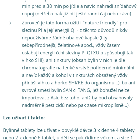
min před a 30 min po jídle a navíc nahradí snídaňový
nápoj (netřeba pak již pít ještě ranní čaj nebo kávu).
Zároveň je tato forma užití i "nature friendly" pro
slezinu PI a její energii QI - z těchto důvodů nikdy
nepoužíváme žádné obalové kapsle (i ty
sebepřírodnější, želatinové apod., vždy časem
oslabují energii čchi sleziny PI QI XU a způsobují tak
vlhko SHI), ani tinktury (obsah bylin v nich je dle
chromatografie na tenké vrstvě pofiderně minimální
a navíc každý alkohol v tinkturách obsažený vždy
přináší vlhko a horko SHI/RE do organismu...), ba ani
syrové směsi bylin SAN či TANG, jež bohužel nelze
importovat z Asie bez toho, aniž by buď obsahovaly
nadměrně pesticidů nebo pak zase mikroplísně...).
Lze užívat i takto:
Bylinné tablety lze užívat v obvyklé dávce 3 x denně 4 tablety
nebo 2 x denně 6 tablet, u dětí se pak řídíme věkem, a sice 1