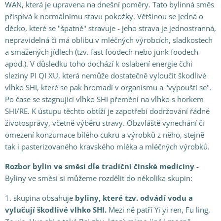
WAN, která je upravena na dnešní poměry. Tato bylinná směs
přispívá k normálnímu stavu pokožky. Většinou se jedná o
děcko, které se "špatně" stravuje - jeho strava je jednostranná,
nepravidelná či má oblibu v mléčných výrobcích, sladkostech
a smažených jídlech (tzv. fast foodech nebo junk foodech
apod.). V důsledku toho dochází k oslabení energie čchi
sleziny PI QI XU, která nemůže dostatečně vyloučit škodlivé
vlhko SHI, které se pak hromadí v organismu a "vypouští se".
Po čase se stagnující vlhko SHI přemění na vlhko s horkem
SHI/RE. K ústupu těchto obtíží je zapotřebí dodržování řádné
životosprávy, včetně výběru stravy. Obzvláště vynechání či
omezení konzumace bílého cukru a výrobků z něho, stejně
tak i pasterizovaného kravského mléka a mléčných výrobků.
Rozbor bylin ve směsi dle tradiční čínské medicíny
-
Byliny ve směsi si můžeme rozdělit do několika skupin:
1. skupina obsahuje
byliny, které tzv. odvádí vodu a
vylučují škodlivé vlhko SHI
.
Mezi ně patří Yi yi ren, Fu ling,