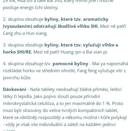
Ze xie, Hua shi a také Bai zhu, který mimo jiné i mocně
posiluje energii čchi sleziny.
2. skupina obsahuje
byliny, které tzv. aromaticky
(vysoušením) odstraňují škodlivé vlhko SHI
.
Mezi ně patří
Cang zhu a Huo xiang.
3. skupina obsahuje
byliny, které tzv. vylučují vlhko a
horko SHI/RE
.
Mezi ně patří Huang qin a Bai xian pi.
4. skupina obsahuje tzv.
pomocné byliny
- Mai ya napomáhá
rozkládat horko ve středním ohništi, Fang feng vylučuje vítr z
povrchu kůže.
Dávkování
- Naše tablety neobsahují žádné příměsi, leštící
látky či lepidla. Jako pojivo slouží pouze přírodní
mikrokrystalická celulóza, a to jen maximálně do 1 %. Proto
musí býti slisovány do velice tvrdých kompaktních tablet,
které se obtížněji rozpouštějí a někomu možná i hůře polykají
- vždy je však vše individuální a záleží na každém jedinci