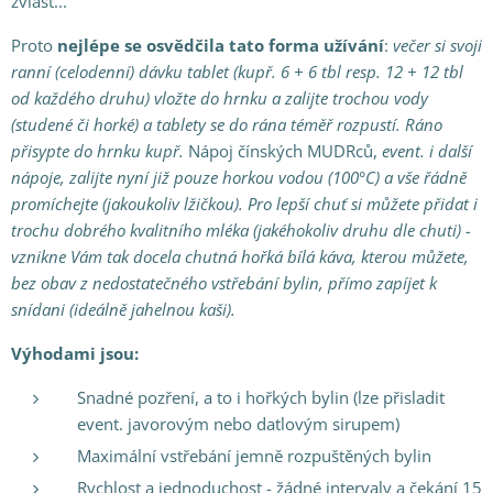
zvlášť...
Proto
nejlépe se osvědčila
tato forma
užívání
:
večer si svoji
ranní (celodenní) dávku tablet (kupř. 6 + 6 tbl resp. 12 + 12 tbl
od každého druhu) vložte do hrnku a zalijte trochou vody
(studené či horké) a tablety
se do rána téměř rozpustí. Ráno
přisypte do hrnku kupř.
Nápoj čínských MUDRců,
event. i další
nápoje, zalijte nyní již pouze horkou vodou (100°C) a vše řádně
promíchejte (jakoukoliv lžičkou). Pro lepší chuť si můžete přidat i
trochu dobrého kvalitního mléka (jakéhokoliv druhu dle chuti) -
vznikne Vám tak docela chutná hořká bílá káva, kterou můžete,
bez obav z nedostatečného vstřebání bylin, přímo zapíjet k
snídani (ideálně jahelnou kaši
).
Výhodami jsou:
Snadné pozření, a to i hořkých bylin (lze přisladit
event. javorovým nebo datlovým sirupem)
Maximální vstřebání jemně rozpuštěných bylin
Rychlost a jednoduchost - žádné intervaly a čekání 15