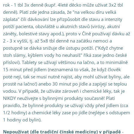
rok - 1 tbl 3x denně (kupř. 4leté děcko může užívat 3x2 tbl
denně). Platí zde jedna zásada, že "na velkou díru velká
záplata" čili dávkování lze přizpůsobit dle stavu a intenzity
potíží pacienta, obzvláště u akutních stavů (virózy, akutní
záněty, bolestivé stavy apod.), proto v Číně používají dávku až
2 - 3 x vyšší, tj. až 5x8 tbl denně na začátku nemoci a
postupně se dávka snižuje dle ústupu potíží. ("Když chytne
stoh slámy, kýblem vody ho neuhasíš" říká zase jedno české
přísloví). Tablety se užívají většinou na lačno, a to minimálně
15 minut před jídlem (neznamená to však, že když člověk
poté nejí, tak se musí nutně najíst, aby mohl užívat byliny, ale
prostě na lačno!) anebo 30 minut po jídle a zapíjejí se teplou
vodou. V případě, že užíváte zároveň i chemické léky, tak je
NIKDY neužívejte s bylinnými produkty současně! Platí
pravidlo, že bylinné produkty se užívají vždy před jídlem (cca
1/2 hodiny) a chemické léky zase po jídle (nejlépe s odstupem
1 hodiny od bylin).
Nepoužívat (dle tradiční čínské medicíny) v případě
-