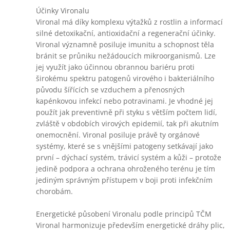
Účinky Vironalu
Vironal má díky komplexu výtažků z rostlin a informací
silné detoxikační, antioxidační a regenerační účinky.
Vironal významně posiluje imunitu a schopnost těla
bránit se průniku nežádoucích mikroorganismů. Lze
jej využít jako účinnou obrannou bariéru proti
širokému spektru patogenů virového i bakteriálního
původu šířících se vzduchem a přenosných
kapénkovou infekcí nebo potravinami. Je vhodné jej
použít jak preventivně při styku s větším počtem lidí,
zvláště v obdobích virových epidemií, tak při akutním
onemocnění. Vironal posiluje právě ty orgánové
systémy, které se s vnějšími patogeny setkávají jako
první – dýchací systém, trávicí systém a kůži – protože
jedině podpora a ochrana ohroženého terénu je tím
jediným správným přístupem v boji proti infekčním
chorobám.
Energetické působení Vironalu podle principů TČM
Vironal harmonizuje především energetické dráhy plic,