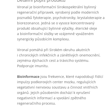
Detailní popis produktu
Vironal je bioinformační širokospektrální bylinný
regenerační přípravek, vyrobený podle moderních
poznatků fytoterapie, psychotroniky, krystaloterapie a
biorezonance. Jedná se o vysoce koncentrovaný
produkt obsahující bylinné výtažky, éterické oleje
a bioinformační složky ve vzájemně vyváženém
synergicky působícím komplexu.
Vironal pomáhá při širokém okruhu akutních
i chronických infekčních a zánětlivých onemocnění,
zejména dýchacích cest a trávicího systému.
Podporuje imunitu.
Bioinformace
jsou frekvence, které napodobují řídící
impulzy podkorových center mozku, regulujících
vegetativní nervovou soustavu a činnost vnitřních
orgánů. Jejich působením dochází k vyrušení
negativních informací a vyvolání zpětného
regeneračního procesu.