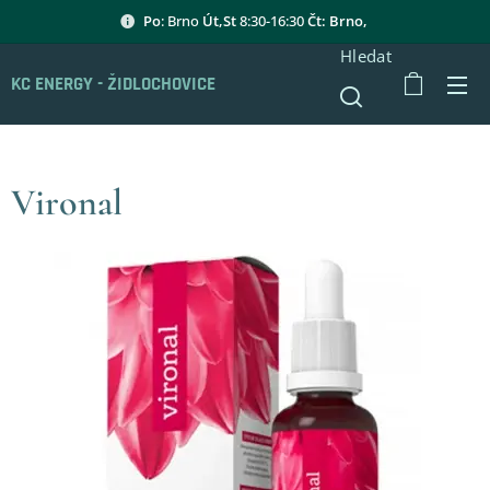
Po
: Brno
Út,St
8:30-16:30
Čt: Brno,
Hledat
KC ENERGY - ŽIDLOCHOVICE
Vironal