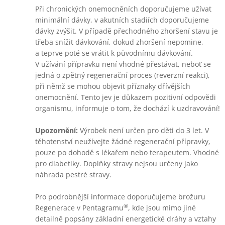
Při chronických onemocněních doporučujeme užívat
minimální dávky, v akutních stadiích doporučujeme
dávky zvýšit. V případě přechodného zhoršení stavu je
třeba snížit dávkování, dokud zhoršení nepomine,
a teprve poté se vrátit k původnímu dávkování.
V užívání přípravku není vhodné přestávat, neboť se
jedná o zpětný regenerační proces (reverzní reakci),
při němž se mohou objevit příznaky dřívějších
onemocnění. Tento jev je důkazem pozitivní odpovědi
organismu, informuje o tom, že dochází k uzdravování!
Upozornění:
Výrobek není určen pro děti do 3 let. V
těhotenství neužívejte žádné regenerační přípravky,
pouze po dohodě s lékařem nebo terapeutem. Vhodné
pro diabetiky. Doplňky stravy nejsou určeny jako
náhrada pestré stravy.
Pro podrobnější informace doporučujeme brožuru
®
Regenerace v Pentagramu
, kde jsou mimo jiné
detailně popsány základní energetické dráhy a vztahy