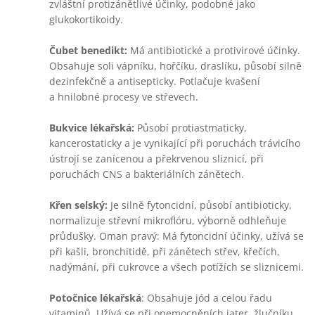
zvláštní protizánětlivé účinky, podobné jako
glukokortikoidy.
Čubet benedikt:
Má antibiotické a protivirové účinky.
Obsahuje soli vápníku, hořčíku, draslíku, působí silně
dezinfekčně a antisepticky. Potlačuje kvašení
a hnilobné procesy ve střevech.
Bukvice lékařská:
Působí protiastmaticky,
kancerostaticky a je vynikající při poruchách trávicího
ústrojí se zanícenou a překrvenou sliznicí, při
poruchách CNS a bakteriálních zánětech.
Křen selský:
Je silně fytoncidní, působí antibioticky,
normalizuje střevní mikroflóru, výborně odhleňuje
průdušky. Oman pravý: Má fytoncidní účinky, užívá se
při kašli, bronchitidě, při zánětech střev, křečích,
nadýmání, při cukrovce a všech potížích se sliznicemi.
Potočnice lékařská
: Obsahuje jód a celou řadu
vitaminů. Užívá se při onemocněních jater, žlučníku,