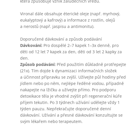
která způsobuje vznik žaludečních vředů.
Vironal dále obsahuje éterické oleje (např. myrhový,
eukalyptový a kafrový) a informace z rostlin, olejů
a nerostů (např. jaspisu a antimonitu).
Doporučené dávkování a způsob podávání
Dávkování:
Pro dospělé 2–7 kapek 1–3x denně, pro
děti od 12 let 7 kapek za den, děti od 3 let 2 kapky za
den.
Způsob podávání:
Před použitím důkladně protřepejte
(21x). Tím dojde k dynamizaci informačních složek
a účinnost přípravku se zvýší. Užívejte půl hodiny před
jídlem nebo po něm, nejlépe ředěné vodou, případně
nakapejte na lžičku a užívejte přímo. Pro podporu
detoxikace těla je vhodné zvýšit při regenerační kúře
příjem tekutin. Po 3 týdnech užívání udělejte vždy 1
týden pauzu. Nepřekračujte doporučené denní
dávkování. Užívání a přesné dávkování konzultujte se
svým lékařem nebo terapeutem.