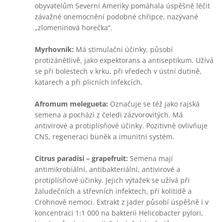
obyvatelům Severní Ameriky pomáhala úspěšně léčit
závažné onemocnění podobné chřipce, nazývané
„zlomeninová horečka“.
Myrhovník:
Má stimulační účinky, působí
protizánětlivě, jako expektorans a antiseptikum. Užívá
se při bolestech v krku, při vředech v ústní dutině,
katarech a při plicních infekcích.
Afromum melegueta:
Označuje se též jako rajská
semena a pochází z čeledi zázvorovitých. Má
antivirové a protiplísňové účinky. Pozitivně ovlivňuje
CNS, regeneraci buněk a imunitní systém.
Citrus paradisi – grapefruit:
Semena mají
antimikrobiální, antibakteriální, antivirové a
protiplísňové účinky. Jejich výtažek se užívá při
žaludečních a střevních infektech, při kolitidě a
Crohnově nemoci. Extrakt z jader působí úspěšně i v
koncentraci 1:1 000 na bakterii Helicobacter pylori,