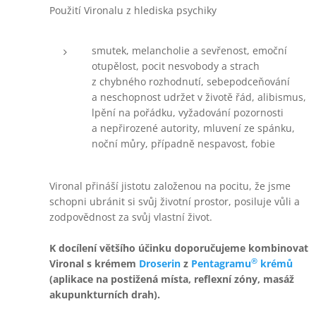
Použití Vironalu z hlediska psychiky
smutek, melancholie a sevřenost, emoční
otupělost, pocit nesvobody a strach
z chybného rozhodnutí, sebepodceňování
a neschopnost udržet v životě řád, alibismus,
lpění na pořádku, vyžadování pozornosti
a nepřirozené autority, mluvení ze spánku,
noční můry, případně nespavost, fobie
Vironal přináší jistotu založenou na pocitu, že jsme
schopni ubránit si svůj životní prostor, posiluje vůli a
zodpovědnost za svůj vlastní život.
K docílení většího účinku doporučujeme kombinovat
®
Vironal s krémem
Droserin
z
Pentagramu
krémů
(aplikace na postižená místa, reflexní zóny, masáž
akupunkturních drah).