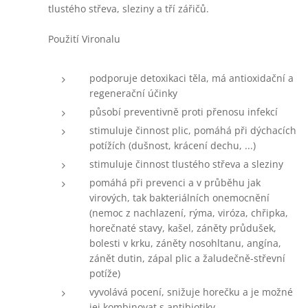
tlustého střeva, sleziny a tří zářičů.
Použití Vironalu
podporuje detoxikaci těla, má antioxidační a
regenerační účinky
působí preventivně proti přenosu infekcí
stimuluje činnost plic, pomáhá při dýchacích
potížích (dušnost, krácení dechu, ...)
stimuluje činnost tlustého střeva a sleziny
pomáhá při prevenci a v průběhu jak
virových, tak bakteriálních onemocnění
(nemoc z nachlazení, rýma, viróza, chřipka,
horečnaté stavy, kašel, záněty průdušek,
bolesti v krku, záněty nosohltanu, angína,
zánět dutin, zápal plic a žaludečně-střevní
potíže)
vyvolává pocení, snižuje horečku a je možné
jej kombinovat s antibiotiky