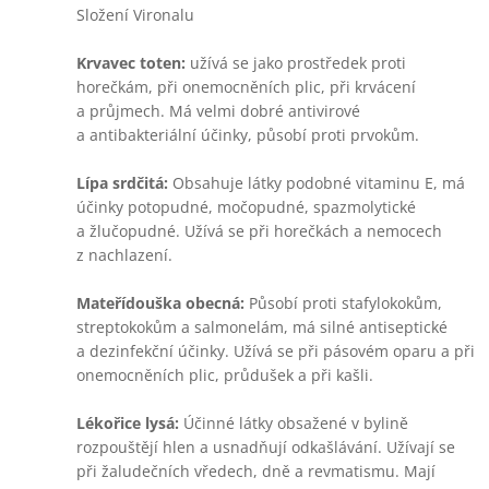
Složení Vironalu
Krvavec toten:
užívá se jako prostředek proti
horečkám, při onemocněních plic, při krvácení
a průjmech. Má velmi dobré antivirové
a antibakteriální účinky, působí proti prvokům.
Lípa srdčitá:
Obsahuje látky podobné vitaminu E, má
účinky potopudné, močopudné, spazmolytické
a žlučopudné. Užívá se při horečkách a nemocech
z nachlazení.
Mateřídouška obecná:
Působí proti stafylokokům,
streptokokům a salmonelám, má silné antiseptické
a dezinfekční účinky. Užívá se při pásovém oparu a při
onemocněních plic, průdušek a při kašli.
Lékořice lysá:
Účinné látky obsažené v bylině
rozpouštějí hlen a usnadňují odkašlávání. Užívají se
při žaludečních vředech, dně a revmatismu. Mají