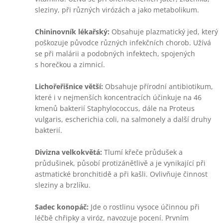
sleziny, při různých virózách a jako metabolikum.
Chininovník lékařský:
Obsahuje plazmatický jed, který
poškozuje původce různých infekčních chorob. Užívá
se při malárii a podobných infektech, spojených
s horečkou a zimnicí.
Lichořeřišnice větší:
Obsahuje přírodní antibiotikum,
které i v nejmenších koncentracích účinkuje na 46
kmenů bakterií Staphylococcus, dále na Proteus
vulgaris, escherichia coli, na salmonely a další druhy
bakterií.
Divizna velkokvětá:
Tlumí křeče průdušek a
průdušinek, působí protizánětlivě a je vynikající při
astmatické bronchitidě a při kašli. Ovlivňuje činnost
sleziny a brzlíku.
Sadec konopáč:
Jde o rostlinu vysoce účinnou při
léčbě chřipky a viróz, navozuje pocení. Prvním