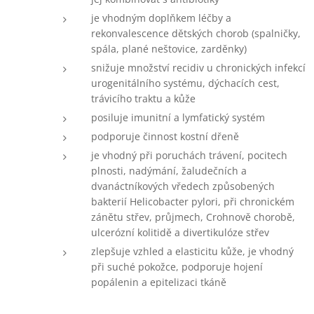
je vhodným doplňkem léčby a
rekonvalescence dětských chorob (spalničky,
spála, plané neštovice, zarděnky)
snižuje množství recidiv u chronických infekcí
urogenitálního systému, dýchacích cest,
trávicího traktu a kůže
posiluje imunitní a lymfatický systém
podporuje činnost kostní dřeně
je vhodný při poruchách trávení, pocitech
plnosti, nadýmání, žaludečních a
dvanáctníkových vředech způsobených
bakterií Helicobacter pylori, při chronickém
zánětu střev, průjmech, Crohnově chorobě,
ulcerózní kolitidě a divertikulóze střev
zlepšuje vzhled a elasticitu kůže, je vhodný
při suché pokožce, podporuje hojení
popálenin a epitelizaci tkáně