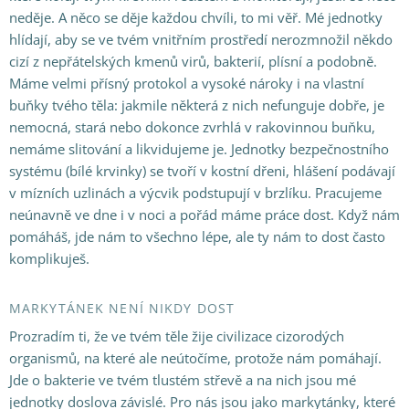
neděje. A něco se děje každou chvíli, to mi věř. Mé jednotky
hlídají, aby se ve tvém vnitřním prostředí nerozmnožil někdo
cizí z nepřátelských kmenů virů, bakterií, plísní a podobně.
Máme velmi přísný protokol a vysoké nároky i na vlastní
buňky tvého těla: jakmile některá z nich nefunguje dobře, je
nemocná, stará nebo dokonce zvrhlá v rakovinnou buňku,
nemáme slitování a likvidujeme je. Jednotky bezpečnostního
systému (bílé krvinky) se tvoří v kostní dřeni, hlášení podávají
v mízních uzlinách a výcvik podstupují v brzlíku. Pracujeme
neúnavně ve dne i v noci a pořád máme práce dost. Když nám
pomáháš, jde nám to všechno lépe, ale ty nám to dost často
komplikuješ.
MARKYTÁNEK NENÍ NIKDY DOST
Prozradím ti, že ve tvém těle žije civilizace cizorodých
organismů, na které ale neútočíme, protože nám pomáhají.
Jde o bakterie ve tvém tlustém střevě a na nich jsou mé
jednotky doslova závislé. Pro nás jsou jako markytánky, které