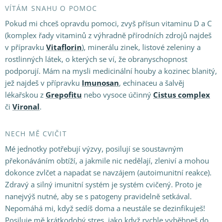
VÍTÁM SNAHU O POMOC
Pokud mi chceš opravdu pomoci, zvyš přísun vitaminu D a C
(komplex řady vitaminů z výhradně přírodních zdrojů najdeš
v přípravku
Vitaflorin
), minerálu zinek, listové zeleniny a
rostlinných látek, o kterých se ví, že obranyschopnost
podporují. Mám na mysli medicinální houby a kozinec blanitý,
jež najdeš v přípravku
Imunosan
, echinaceu a šalvěj
lékařskou z
Grepofitu
nebo vysoce účinný
Cistus complex
či
Vironal
.
NECH MĚ CVIČIT
Mé jednotky potřebují výzvy, posilují se soustavným
překonáváním obtíží, a jakmile nic nedělají, zleniví a mohou
dokonce zvlčet a napadat se navzájem (autoimunitní reakce).
Zdravý a silný imunitní systém je systém cvičený. Proto je
nanejvýš nutné, aby se s patogeny pravidelně setkával.
Nepomáhá mi, když sedíš doma a neustále se dezinfikuješ!
Posiluje mě krátkodobý stres, jako když rychle vyběhneš do