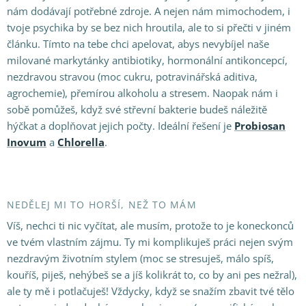
nám dodávají potřebné zdroje. A nejen nám mimochodem, i
tvoje psychika by se bez nich hroutila, ale to si přečti v jiném
článku. Tímto na tebe chci apelovat, abys nevybíjel naše
milované markytánky antibiotiky, hormonální antikoncepcí,
nezdravou stravou (moc cukru, potravinářská aditiva,
agrochemie), přemírou alkoholu a stresem. Naopak nám i
sobě pomůžeš, když své střevní bakterie budeš náležitě
hýčkat a doplňovat jejich počty. Ideální řešení je
Probiosan
Inovum
a
Chlorella
.
NEDĚLEJ MI TO HORŠÍ, NEŽ TO MÁM
Víš, nechci ti nic vyčítat, ale musím, protože to je koneckonců
ve tvém vlastním zájmu. Ty mi komplikuješ práci nejen svým
nezdravým životním stylem (moc se stresuješ, málo spíš,
kouříš, piješ, nehýbeš se a jíš kolikrát to, co by ani pes nežral),
ale ty mě i potlačuješ! Vždycky, když se snažím zbavit tvé tělo