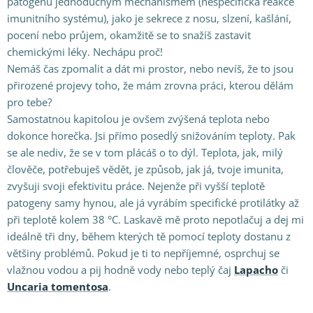
patogenu jednoduchým mechanismem (nespecifická reakce
imunitního systému), jako je sekrece z nosu, slzení, kašlání,
pocení nebo průjem, okamžitě se to snažíš zastavit
chemickými léky. Nechápu proč!
Nemáš čas zpomalit a dát mi prostor, nebo nevíš, že to jsou
přirozené projevy toho, že mám zrovna práci, kterou dělám
pro tebe?
Samostatnou kapitolou je ovšem zvýšená teplota nebo
dokonce horečka. Jsi přímo posedlý snižováním teploty. Pak
se ale nediv, že se v tom plácáš o to dýl. Teplota, jak, milý
člověče, potřebuješ vědět, je způsob, jak já, tvoje imunita,
zvyšuji svoji efektivitu práce. Nejenže při vyšší teplotě
patogeny samy hynou, ale já vyrábím specifické protilátky až
při teplotě kolem 38 °C. Laskavě mě proto nepotlačuj a dej mi
ideálně tři dny, během kterých tě pomocí teploty dostanu z
většiny problémů. Pokud je ti to nepříjemné, osprchuj se
vlažnou vodou a pij hodně vody nebo teplý čaj
Lapacho
či
Uncaria tomentosa
.