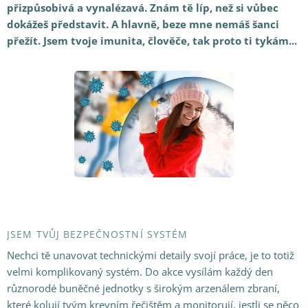
přizpůsobivá a vynalézavá. Znám tě líp, než si vůbec
dokážeš představit. A hlavně, beze mne nemáš šanci
přežít. Jsem tvoje imunita, člověče, tak proto ti tykám...
JSEM TVŮJ BEZPEČNOSTNÍ SYSTÉM
Nechci tě unavovat technickými detaily svojí práce, je to totiž
velmi komplikovaný systém. Do akce vysílám každý den
různorodé buněčné jednotky s širokým arzenálem zbraní,
které kolují tvým krevním řečištěm a monitorují, jestli se něco