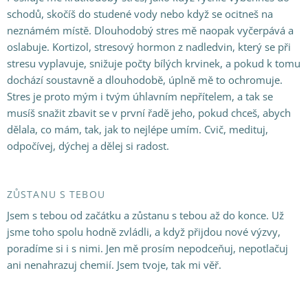
schodů, skočíš do studené vody nebo když se ocitneš na
neznámém místě. Dlouhodobý stres mě naopak vyčerpává a
oslabuje. Kortizol, stresový hormon z nadledvin, který se při
stresu vyplavuje, snižuje počty bílých krvinek, a pokud k tomu
dochází soustavně a dlouhodobě, úplně mě to ochromuje.
Stres je proto mým i tvým úhlavním nepřítelem, a tak se
musíš snažit zbavit se v první řadě jeho, pokud chceš, abych
dělala, co mám, tak, jak to nejlépe umím. Cvič, medituj,
odpočívej, dýchej a dělej si radost.
ZŮSTANU S TEBOU
Jsem s tebou od začátku a zůstanu s tebou až do konce. Už
jsme toho spolu hodně zvládli, a když přijdou nové výzvy,
poradíme si i s nimi. Jen mě prosím nepodceňuj, nepotlačuj
ani nenahrazuj chemií. Jsem tvoje, tak mi věř.