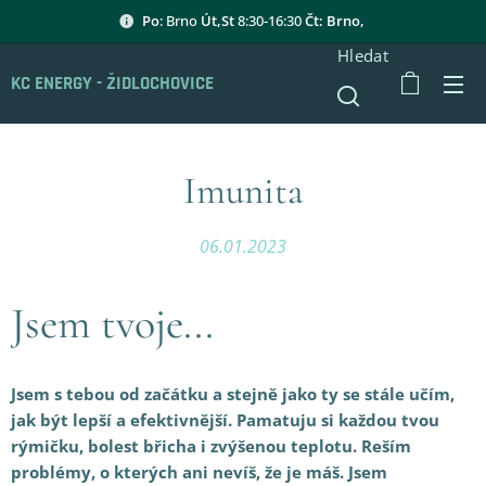
Po
: Brno
Út,St
8:30-16:30
Čt: Brno,
Hledat
KC ENERGY - ŽIDLOCHOVICE
Imunita
06.01.2023
Jsem tvoje...
Jsem s tebou od začátku a stejně jako ty se stále učím,
jak být lepší a efektivnější. Pamatuju si každou tvou
rýmičku, bolest břicha i zvýšenou teplotu. Reším
problémy, o kterých ani nevíš, že je máš. Jsem